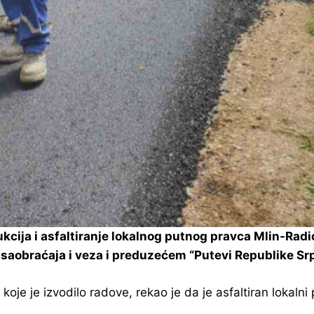
cija i asfaltiranje lokalnog putnog pravca Mlin-Radić
 saobraćaja i veza i preduzećem “Putevi Republike Sr
oje je izvodilo radove, rekao je da je asfaltiran lokalni 