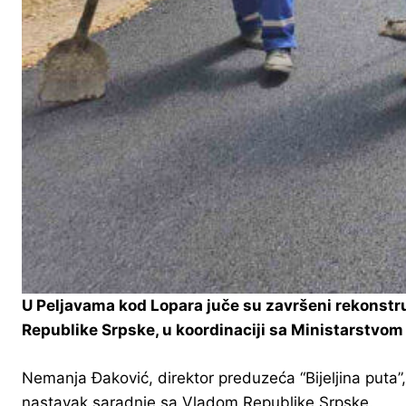
U Peljavama kod Lopara juče su završeni rekonstruk
Republike Srpske, u koordinaciji sa Ministarstvom
Nemanja Đaković, direktor preduzeća “Bijeljina puta”, k
nastavak saradnje sa Vladom Republike Srpske.