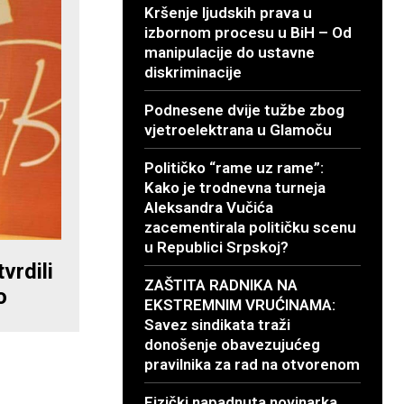
Kršenje ljudskih prava u
izbornom procesu u BiH – Od
manipulacije do ustavne
diskriminacije
Podnesene dvije tužbe zbog
vjetroelektrana u Glamoču
Političko “rame uz rame”:
Kako je trodnevna turneja
Aleksandra Vučića
zacementirala političku scenu
u Republici Srpskoj?
vrdili
ZAŠTITA RADNIKA NA
o
EKSTREMNIM VRUĆINAMA:
Savez sindikata traži
donošenje obavezujućeg
pravilnika za rad na otvorenom
Fizički napadnuta novinarka