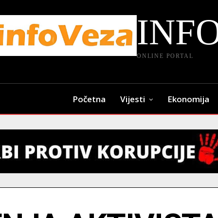
INF
ONLINE PORTAL
Početna
Vijesti
Ekonomija