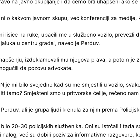
o na javno okupljanje i da ćemo biti uhapšeni ako se n
 ni o kakvom javnom skupu, već konferenciji za medije, k
i lisice na ruke, ubacili me u službeno vozilo, prevezli 
jaluka u centru grada“, naveo je Perduv.
o hapšenju, izdeklamovali mu njegova prava, a potom je 
mogućili da pozovu advokate.
Nije mi bilo svejedno kad su me smjestili u vozilo, svak
i tamo? Smješteni smo u pritvorske ćelije, rečeno nam 
erduv, ali je grupa ljudi krenula za njim prema Policijsk
bilo 20-30 policijskih službenika. Oni su istrčali i tada 
ni nalog, već su dobili poziv za informativne razgovore, k