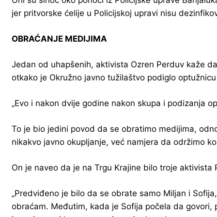
Oni su sinoć oko ponoći iz Policijske uprave Banja
jer pritvorske ćelije u Policijskoj upravi nisu dezinfik
OBRAĆANJE MEDIJIMA
Jedan od uhapšenih, aktivista Ozren Perduv kaže da j
otkako je Okružno javno tužilaštvo podiglo optužnicu
„Evo i nakon dvije godine nakon skupa i podizanja o
To je bio jedini povod da se obratimo medijima, odno
nikakvo javno okupljanje, već namjera da održimo kon
On je naveo da je na Trgu Krajine bilo troje aktivista 
„Predviđeno je bilo da se obrate samo Miljan i Sofij
obraćam. Međutim, kada je Sofija počela da govori, poja