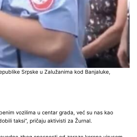
Republike Srpske u Zalužanima kod Banjaluke,
užbenim vozilima u centar grada, već su nas kao
ili taksi“, pričaju aktivisti za Žurnal.