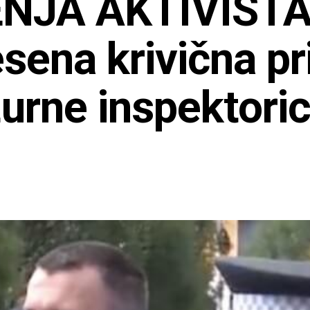
NJA AKTIVISTA
ena krivična pri
žurne inspektori