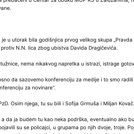
luka prebačeni u Centar za obuku MUP RS u Zalužanima,
ovane.
e u utorak bila godišnjica prvog velikog skupa „Pravda 
 protiv N.N. lica zbog ubistva Davida Dragičevića.
ptužnice, nema nikakvog napretka u istrazi, istrage got
sno da sazovemo konferenciju za medije i to smo radili k
ferenciju za novinare“.
PzD. Osim njega, tu su bili i Sofija Grmuša i Miljan Kovač
a, a da ja budem tu kao neka podrška, eventualno ako bud
vili su se policajci, u grupama po njih dvoje, troje. Pojav