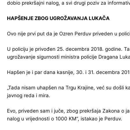
dobio prekršajni nalog, a svi drugi poziv za informati
HAPŠENJE ZBOG UGROŽAVANJA LUKAČA
Ovo nije prvi put da je Ozren Perduv priveden u polici
U policiju je privođen 25. decembra 2018. godine. Tad
ugrožavanje sigurnosti ministra policije Dragana Luk
Hapšen je i par dana kasnije, 30. i 31. decembra 201
„Tada nisam uhapšen na Trgu Krajine, već su došli ka
javnog reda i mira.
Evo, priveden sam i juče, zbog prekršaja Zakona o ja
nalog u vrijednosti o 1000 KM“, istakao je Perduv.