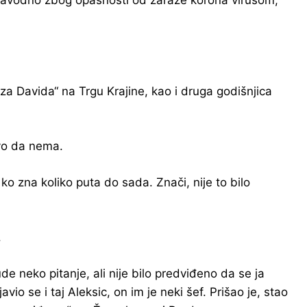
 navodno zbog opasnosti od zaraze korona virusom,
za Davida“ na Trgu Krajine, kao i druga godišnjica
ovo da nema.
o zna koliko puta do sada. Znači, nije to bilo
.
e neko pitanje, ali nije bilo predviđeno da se ja
io se i taj Aleksic, on im je neki šef. Prišao je, stao