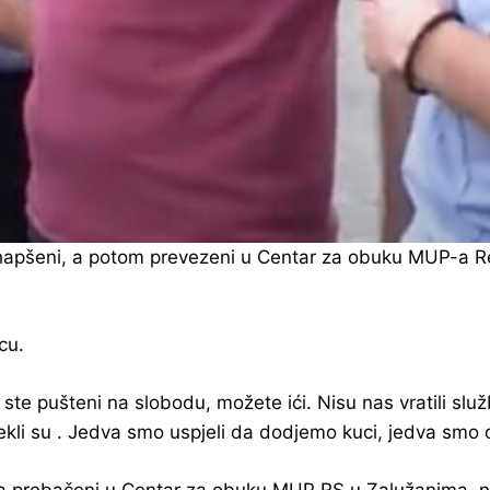
a uhapšeni, a potom prevezeni u Centar za obuku MUP-a 
cu.
d ste pušteni na slobodu, možete ići. Nisu nas vratili sl
rekli su . Jedva smo uspjeli da dodjemo kuci, jedva smo dob