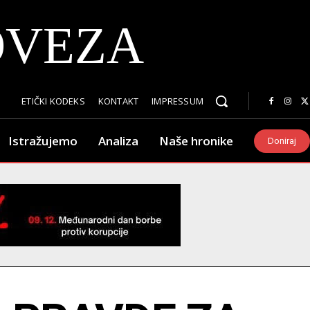
OVEZA
ETIČKI KODEKS
KONTAKT
IMPRESSUM
Istražujemo
Analiza
Naše hronike
Doniraj