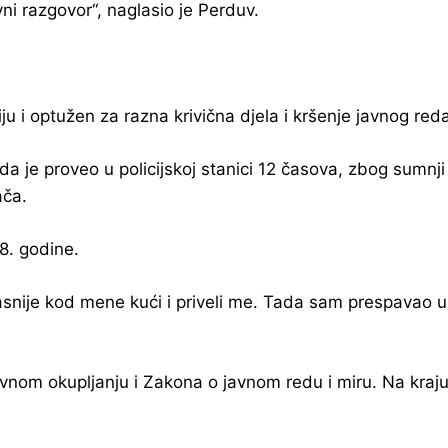
vni razgovor“, naglasio je Perduv.
ju i optužen za razna krivična djela i kršenje javnog reda
a je proveo u policijskoj stanici 12 časova, zbog sumnji 
ača.
8. godine.
snije kod mene kući i priveli me. Tada sam prespavao u 
vnom okupljanju i Zakona o javnom redu i miru. Na kraju 