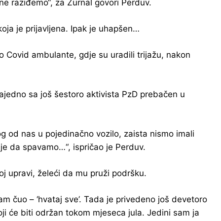
e raziđemo“, za Žurnal govori Perduv.
oja je prijavljena. Ipak je uhapšen…
do Covid ambulante, gdje su uradili trijažu, nakon
zajedno sa još šestoro aktivista PzD prebačen u
og od nas u pojedinačno vozilo, zaista nismo imali
je da spavamo…“, ispričao je Perduv.
oj upravi, želeći da mu pruži podršku.
sam čuo – ‘hvataj sve’. Tada je privedeno još devetoro
oji će biti održan tokom mjeseca jula. Jedini sam ja