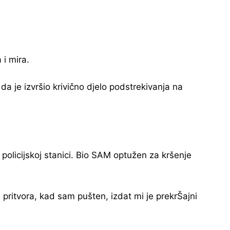
 i mira.
da je izvršio krivično djelo podstrekivanja na
policijskoj stanici. Bio SAM optužen za kršenje
pritvora, kad sam pušten, izdat mi je prekrŠajni