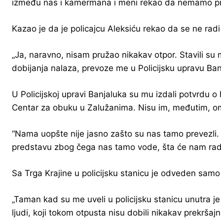
između nas i kamermana i meni rekao da nemamo prav
Kazao je da je policajcu Aleksiću rekao da se ne radi
„Ja, naravno, nisam pružao nikakav otpor. Stavili su m
dobijanja nalaza, prevoze me u Policijsku upravu Ban
U Policijskoj upravi Banjaluka su mu izdali potvrdu 
Centar za obuku u Zalužanima. Nisu im, međutim, o
“Nama uopšte nije jasno zašto su nas tamo prevezli. 
predstavu zbog čega nas tamo vode, šta će nam radit
Sa Trga Krajine u policijsku stanicu je odveden samo P
„Taman kad su me uveli u policijsku stanicu unutra je 
ljudi, koji tokom otpusta nisu dobili nikakav prekršaj