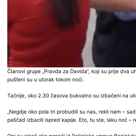
Članovi grupe „Pravda za Davida“, koji su prije dv
pušteni su u utorak tokom noći.
Tačnije, oko 2.30 časova bukvalno su izbačeni na uli
„Negdje oko pola tri probudili su nas, rekli nam – sa
paščad izbacili ispred kapije. Eto, tu ste, laku noć – 