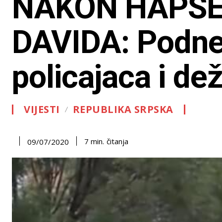
NAKON HAPŠE
DAVIDA: Podnes
policajaca i de
VIJESTI
REPUBLIKA SRPSKA
čitanja
7
min.
09/07/2020