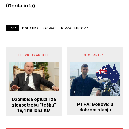
(Gerila.info)
TAGS
DOLJANKA
EKO-VAT
MIRZA TELETOVIĆ
POPULARNE VIJESTI
PREVIOUS ARTICLE
NEXT ARTICLE
Džombića optužili za
PTPA: Đoković u
zloupotrebu “tešku”
dobrom stanju
19,4 miliona KM