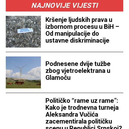
NAJNOVIJE VIJESTI
Kršenje ljudskih prava u
izbornom procesu u BiH –
Od manipulacije do
ustavne diskriminacije
Podnesene dvije tužbe
zbog vjetroelektrana u
Glamoču
Političko “rame uz rame”:
Kako je trodnevna turneja
Aleksandra Vučića
zacementirala političku
scenu u Republici Srpskoj?