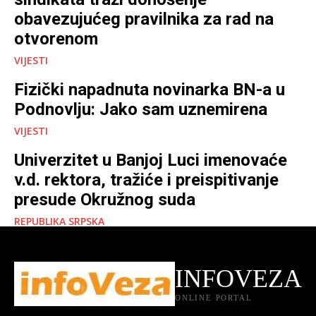
obavezujućeg pravilnika za rad na
otvorenom
VIJESTI
Fizički napadnuta novinarka BN-a u
Podnovlju: Jako sam uznemirena
VIJESTI
Univerzitet u Banjoj Luci imenovaće
v.d. rektora, tražiće i preispitivanje
presude Okružnog suda
REPUBLIKA SRPSKA
INFOVEZA
ONLINE PORTAL