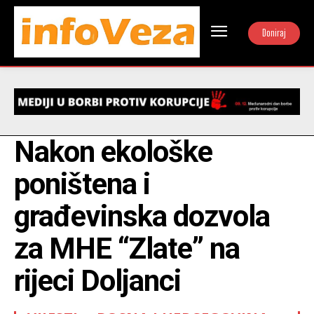
Doniraj
Nakon ekološke
poništena i
građevinska dozvola
za MHE “Zlate” na
rijeci Doljanci