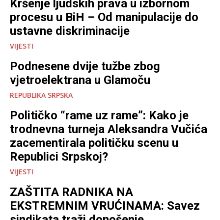
Kršenje ljudskih prava u izbornom
procesu u BiH – Od manipulacije do
ustavne diskriminacije
VIJESTI
Podnesene dvije tužbe zbog
vjetroelektrana u Glamoču
REPUBLIKA SRPSKA
Političko “rame uz rame”: Kako je
trodnevna turneja Aleksandra Vučića
zacementirala političku scenu u
Republici Srpskoj?
VIJESTI
ZAŠTITA RADNIKA NA
EKSTREMNIM VRUĆINAMA: Savez
sindikata traži donošenje