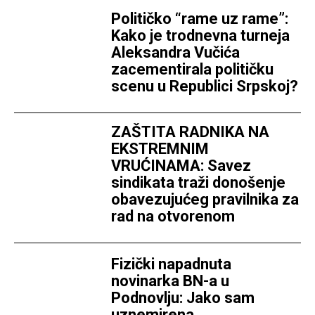
Političko “rame uz rame”:
Kako je trodnevna turneja
Aleksandra Vučića
zacementirala političku
scenu u Republici Srpskoj?
ZAŠTITA RADNIKA NA
EKSTREMNIM
VRUĆINAMA: Savez
sindikata traži donošenje
obavezujućeg pravilnika za
rad na otvorenom
Fizički napadnuta
novinarka BN-a u
Podnovlju: Jako sam
uznemirena