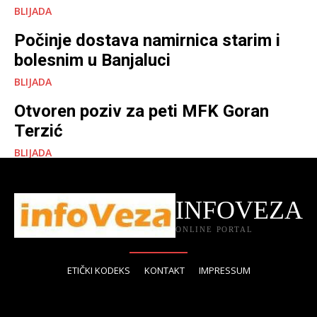
BLIJADA
Počinje dostava namirnica starim i
bolesnim u Banjaluci
BLIJADA
Otvoren poziv za peti MFK Goran
Terzić
BLIJADA
INFOVEZA
ONLINE PORTAL
ETIČKI KODEKS
KONTAKT
IMPRESSUM