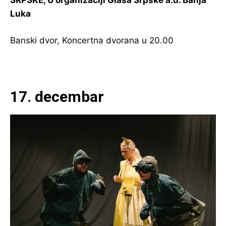
SRPSKE, U organizaciji Glasa Srpske a.d. Banja
Luka
Banski dvor, Koncertna dvorana u 20.00
17. d
ecembar