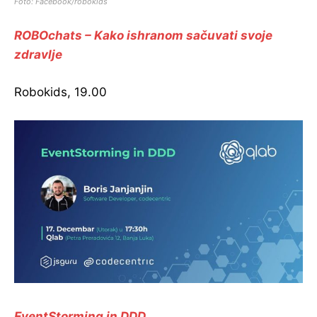
Foto: Facebook/robokids
ROBOchats – Kako ishranom sačuvati svoje
zdravlje
Robokids, 19.00
EventStorming in DDD