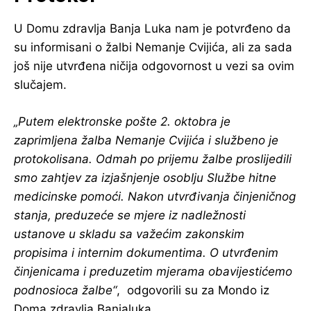
U Domu zdravlja Banja Luka nam je potvrđeno da
su informisani o žalbi Nemanje Cvijića, ali za sada
još nije utvrđena ničija odgovornost u vezi sa ovim
slučajem.
„Putem elektronske pošte 2. oktobra je
zaprimljena žalba Nemanje Cvijića i službeno je
protokolisana. Odmah po prijemu žalbe proslijedili
smo zahtjev za izjašnjenje osoblju Službe hitne
medicinske pomoći. Nakon utvrđivanja činjeničnog
stanja, preduzeće se mjere iz nadležnosti
ustanove u skladu sa važećim zakonskim
propisima i internim dokumentima. O utvrđenim
činjenicama i preduzetim mjerama obavijestićemo
podnosioca žalbe“
, odgovorili su za Mondo iz
Doma zdravlja Banjaluka.