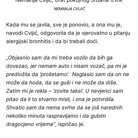
Nemanja Cvijić, brat pokojnog Srđana
IZVOR:
NEMANJA CVIJIĆ
Kada mu se javila, sve je ponovio, a ona mu je,
navodi Cvijić, odgovorila da je vjerovatno u pitanju
alergijski bronhitis i da bi trebali doći.
„Objasnio sam da mi treba vozilo da bih ga
dovezao, jer nemam auto i nisam vozač, pa mi je
predložila da ‘prošetamo’. Naglasio sam da on ne
može da hoda, da se guši i ne može da diše.
Zatim mi je rekla – ‘zovite taksi’. U nevjerici sam
pitao da li to stvarno misli, i ona je potvrdila.
Shvatio sam da nema svrhe da se još narednih
nekoliko minuta raspravljamo i da gubim
dragocjeno vrijeme“
, ispričao je.