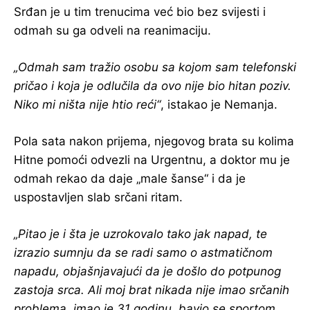
Srđan je u tim trenucima već bio bez svijesti i
odmah su ga odveli na reanimaciju.
„Odmah sam tražio osobu sa kojom sam telefonski
pričao i koja je odlučila da ovo nije bio hitan poziv.
Niko mi ništa nije htio reći“
, istakao je Nemanja.
Pola sata nakon prijema, njegovog brata su kolima
Hitne pomoći odvezli na Urgentnu, a doktor mu je
odmah rekao da daje „male šanse“ i da je
uspostavljen slab srčani ritam.
„Pitao je i šta je uzrokovalo tako jak napad, te
izrazio sumnju da se radi samo o astmatičnom
napadu, objašnjavajući da je došlo do potpunog
zastoja srca. Ali moj brat nikada nije imao srčanih
problema, imao je 31 godinu, bavio se sportom,