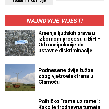
izbačen iz koalicije
NAJNOVIJE VIJESTI
Kršenje ljudskih prava u
izbornom procesu u BiH –
Od manipulacije do
ustavne diskriminacije
Podnesene dvije tužbe
zbog vjetroelektrana u
Glamoču
Političko “rame uz rame”:
Kako je trodnevna turneja