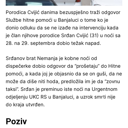
Porodica Cvijić danima bezuspješno traži odgovor
Službe hitne pomoći u Banjaluci o tome ko je
donio odluku da se ne izađe na intervenciju kada
je član njihove porodice Srđan Cvijić (31) u noći sa
28. na 29. septembra dobio težak napad.
Srđanov brat Nemanja je kobne noći od
dispečerke dobio odgovor da “prošetaju” do Hitne
pomoći, a kada joj je objasnio da se on guši, da ne
može da diše niti hoda, predložila im je da “zovnu
taksi”. Srđan je preminuo iste noći na Urgentnom
odjeljenju UKC RS u Banjaluci, a uzrok smrti nije
do kraja utvrđen.
Poziv