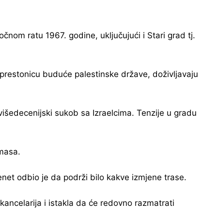
čnom ratu 1967. godine, uključujući i Stari grad tj.
 za prestonicu buduće palestinske države, doživljavaju
višedecenijski sukob sa Izraelcima. Tenzije u gradu
amasa.
enet odbio je da podrži bilo kakve izmjene trase.
kancelarija i istakla da će redovno razmatrati