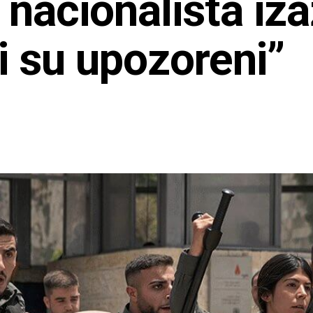
 nacionalista iz
li su upozoreni”