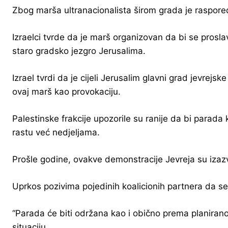
Zbog marša ultranacionalista širom grada je raspore
Izraelci tvrde da je marš organizovan da bi se proslav
staro gradsko jezgro Jerusalima.
Izrael tvrdi da je cijeli Jerusalim glavni grad jevrejs
ovaj marš kao provokaciju.
Palestinske frakcije upozorile su ranije da bi parad
rastu već nedjeljama.
Prošle godine, ovakve demonstracije Jevreja su izaz
Uprkos pozivima pojedinih koalicionih partnera da se 
“Parada će biti održana kao i obično prema planiranoj
situaciju.