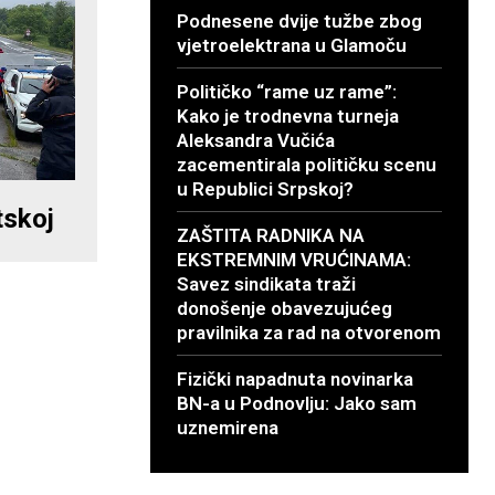
Podnesene dvije tužbe zbog
vjetroelektrana u Glamoču
Političko “rame uz rame”:
Kako je trodnevna turneja
Aleksandra Vučića
zacementirala političku scenu
u Republici Srpskoj?
tskoj
ZAŠTITA RADNIKA NA
EKSTREMNIM VRUĆINAMA:
Savez sindikata traži
donošenje obavezujućeg
pravilnika za rad na otvorenom
Fizički napadnuta novinarka
BN-a u Podnovlju: Jako sam
uznemirena