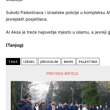
Sukobi Palestinaca i izraelske policije u kompleksu 
jevrejskih posjetilaca.
Al Aksa je treće najsvetije mjesto u islamu, a jevre
(Tanjug)
TAGS
IZRAEL
JERUSALIM
MARS
PALESTINA
PREVIOUS ARTICLE