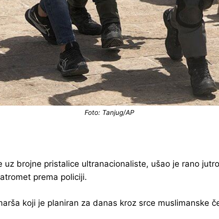
Foto: Tanjug/AP
z brojne pristalice ultranacionaliste, ušao je rano jutros
atromet prema policiji.
g marša koji je planiran za danas kroz srce muslimanske č