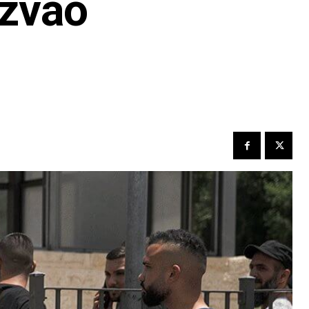
azvao