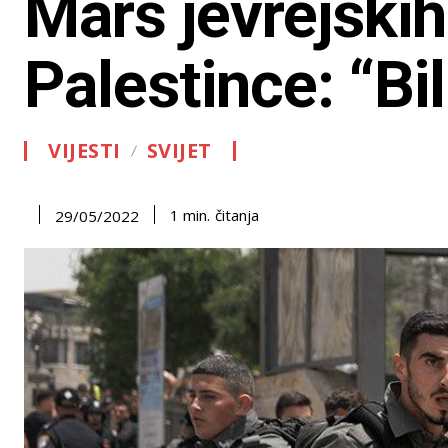
Marš jevrejskih
Palestince: “Bi
VIJESTI
SVIJET
čitanja
1
min.
29/05/2022