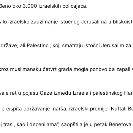
đeno oko 3.000 izraelskih policajaca.
ilo izraelsko zauzimanje istočnog Jerusalima u bliskoisto
ke države, ali Palestinci, koji smatraju istočni Jerusalim
a kroz muslimansku četvrt grada mogla ponovo da zapali 
vale rat u pojasu Gaze između Izraela i palestinskog H
preispita održavanje marša, izraelski premijer Naftali B
 trasi, kao i decenijama”, saopštila je u petak Benetova 