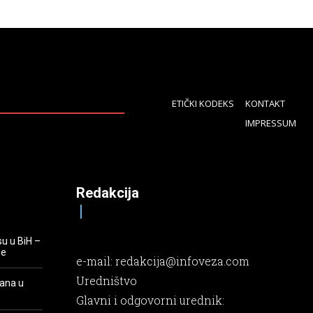
ETIČKI KODEKS
KONTAKT
IMPRESSUM
Redakcija
su u BiH –
je
e-mail:
redakcija@infoveza.com
Uredništvo
rana u
Glavni i odgovorni urednik: