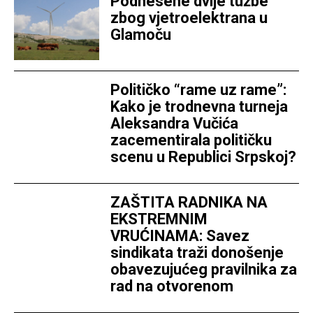
Podnesene dvije tužbe
zbog vjetroelektrana u
Glamoču
Političko “rame uz rame”:
Kako je trodnevna turneja
Aleksandra Vučića
zacementirala političku
scenu u Republici Srpskoj?
ZAŠTITA RADNIKA NA
EKSTREMNIM
VRUĆINAMA: Savez
sindikata traži donošenje
obavezujućeg pravilnika za
rad na otvorenom