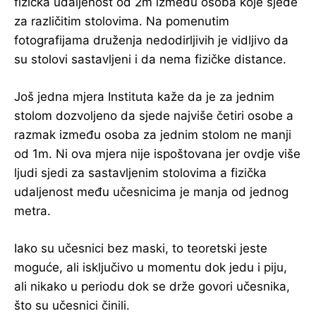
fizička udaljenost od 2m između osoba koje sjede
za različitim stolovima. Na pomenutim
fotografijama druženja nedodirljivih je vidljivo da
su stolovi sastavljeni i da nema fizičke distance.
Još jedna mjera Instituta kaže da je za jednim
stolom dozvoljeno da sjede najviše četiri osobe a
razmak između osoba za jednim stolom ne manji
od 1m. Ni ova mjera nije ispoštovana jer ovdje više
ljudi sjedi za sastavljenim stolovima a fizička
udaljenost među učesnicima je manja od jednog
metra.
Iako su učesnici bez maski, to teoretski jeste
moguće, ali isključivo u momentu dok jedu i piju,
ali nikako u periodu dok se drže govori učesnika,
što su učesnici činili.