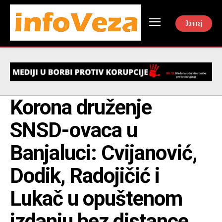
Doniraj
Korona druženje
SNSD-ovaca u
Banjaluci: Cvijanović,
Dodik, Radojičić i
Lukač u opuštenom
izdanju bez distance,