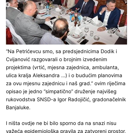
“Na Petrićevcu smo, sa predsjednicima Dodik i
Cvijanović razgovarali o brojnim izvedenim
projektima (vrtić, mjesna zajednica, ambulanta,
ulica kralja Aleksandra …) i o budućim planovima
za ovu mjesnu zajednicu i naš grad.” ovim riječima
opisao je jedno “simpatično” druženje najvišeg
rukovodstva SNSD-a Igor Radojičić, gradonačelnik
Banjaluke.
I ništa ovdje ne bi bilo sporno da na snazi nisu
važeća epidemiološka pravila za zatvoreni prostor,