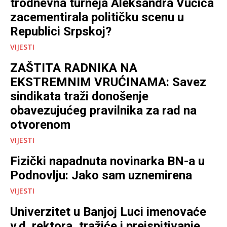
trodnevna turneja Aleksandra Vučića
zacementirala političku scenu u
Republici Srpskoj?
VIJESTI
ZAŠTITA RADNIKA NA
EKSTREMNIM VRUĆINAMA: Savez
sindikata traži donošenje
obavezujućeg pravilnika za rad na
otvorenom
VIJESTI
Fizički napadnuta novinarka BN-a u
Podnovlju: Jako sam uznemirena
VIJESTI
Univerzitet u Banjoj Luci imenovaće
v.d. rektora, tražiće i preispitivanje