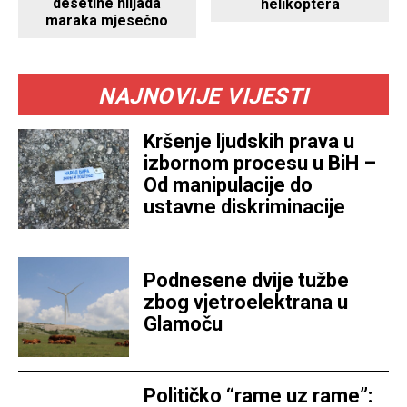
desetine hiljada
helikoptera
maraka mjesečno
NAJNOVIJE VIJESTI
Kršenje ljudskih prava u
izbornom procesu u BiH –
Od manipulacije do
ustavne diskriminacije
Podnesene dvije tužbe
zbog vjetroelektrana u
Glamoču
Političko “rame uz rame”: