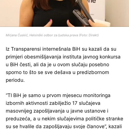
Mirjana Ćuskić, Helsinški odbor za ljudska prava (Foto: Direkt)
Iz Transparensi internešnala BiH su kazali da su
primjeri obesmišljavanja instituta javnog konkursa
u BiH česti, ali da je u ovom slučaju posebno
sporno to što se sve dešava u predizbornom
periodu.
“TI BiH je samo u prvom mjesecu monitoringa
izbornih aktivnosti zabilježio 17 slučajeva
masovnijeg zapošljavanja u javne ustanove i
preduzeća, a u nekim slučajevima političke stranke
su se hvalile da zapošljavaju svoje članove”, kazali