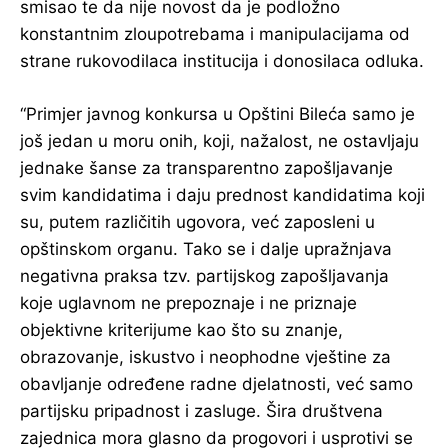
smisao te da nije novost da je podložno
konstantnim zloupotrebama i manipulacijama od
strane rukovodilaca institucija i donosilaca odluka.
“Primjer javnog konkursa u Opštini Bileća samo je
još jedan u moru onih, koji, nažalost, ne ostavljaju
jednake šanse za transparentno zapošljavanje
svim kandidatima i daju prednost kandidatima koji
su, putem različitih ugovora, već zaposleni u
opštinskom organu. Tako se i dalje upražnjava
negativna praksa tzv. partijskog zapošljavanja
koje uglavnom ne prepoznaje i ne priznaje
objektivne kriterijume kao što su znanje,
obrazovanje, iskustvo i neophodne vještine za
obavljanje određene radne djelatnosti, već samo
partijsku pripadnost i zasluge. Šira društvena
zajednica mora glasno da progovori i usprotivi se