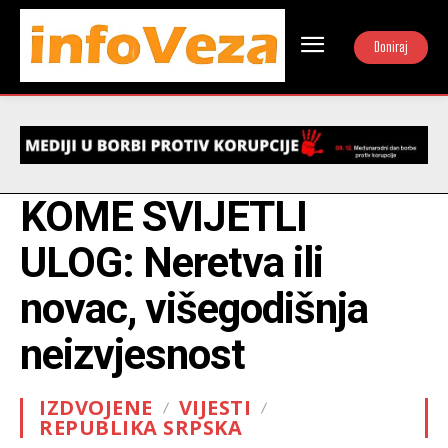
Doniraj
KOME SVIJETLI
ULOG: Neretva ili
novac, višegodišnja
neizvjesnost
IZDVOJENE
VIJESTI
REPUBLIKA SRPSKA