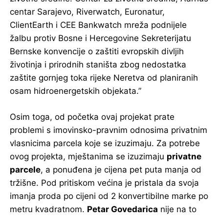
centar Sarajevo, Riverwatch, Euronatur,
ClientEarth i CEE Bankwatch mreža podnijele
žalbu protiv Bosne i Hercegovine Sekreterijatu
Bernske konvencije o zaštiti evropskih divljih
životinja i prirodnih staništa zbog nedostatka
zaštite gornjeg toka rijeke Neretva od planiranih
osam hidroenergetskih objekata.”
Osim toga, od početka ovaj projekat prate
problemi s imovinsko-pravnim odnosima privatnim
vlasnicima parcela koje se izuzimaju. Za potrebe
ovog projekta, mještanima se izuzimaju
privatne
parcele
, a ponuđena je cijena pet puta manja od
tržišne. Pod pritiskom većina je pristala da svoja
imanja proda po cijeni od 2 konvertibilne marke po
metru kvadratnom.
Petar Govedarica
nije na to