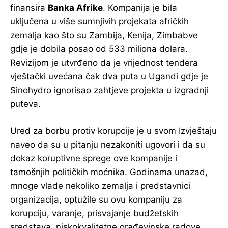
finansira
Banka Afrike
. Kompanija je bila
uključena u više sumnjivih projekata afričkih
zemalja kao što su Zambija, Kenija, Zimbabve
gdje je dobila posao od 533 miliona dolara.
Revizijom je utvrđeno da je vrijednost tendera
vještački uvećana čak dva puta u Ugandi gdje je
Sinohydro ignorisao zahtjeve projekta u izgradnji
puteva.
Ured za borbu protiv korupcije je u svom Izvještaju
naveo da su u pitanju nezakoniti ugovori i da su
dokaz koruptivne sprege ove kompanije i
tamošnjih političkih moćnika. Godinama unazad,
mnoge vlade nekoliko zemalja i predstavnici
organizacija, optužile su ovu kompaniju za
korupciju, varanje, prisvajanje budžetskih
sredstava, niskokvalitetne građevinske radove,