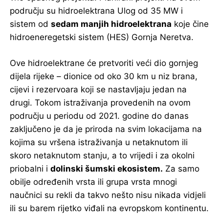
području su hidroelektrana Ulog od 35 MW i
sistem od
sedam manjih hidroelektrana
koje čine
hidroeneregetski sistem (HES) Gornja Neretva.
Ove hidroelektrane će pretvoriti veći dio gornjeg
dijela rijeke – dionice od oko 30 km u niz brana,
cijevi i rezervoara koji se nastavljaju jedan na
drugi. Tokom istraživanja provedenih na ovom
području u periodu od 2021. godine do danas
zaključeno je da je priroda na svim lokacijama na
kojima su vršena istraživanja u netaknutom ili
skoro netaknutom stanju, a to vrijedi i za okolni
priobalni i
dolinski šumski ekosistem.
Za samo
obilje određenih vrsta ili grupa vrsta mnogi
naučnici su rekli da takvo nešto nisu nikada vidjeli
ili su barem rijetko viđali na evropskom kontinentu.