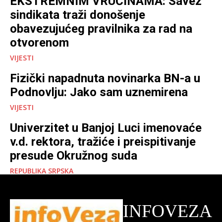
EKSTREMNIM VRUĆINAMA: Savez
sindikata traži donošenje
obavezujućeg pravilnika za rad na
otvorenom
VIJESTI
Fizički napadnuta novinarka BN-a u
Podnovlju: Jako sam uznemirena
VIJESTI
Univerzitet u Banjoj Luci imenovaće
v.d. rektora, tražiće i preispitivanje
presude Okružnog suda
REPUBLIKA SRPSKA
INFOVEZA