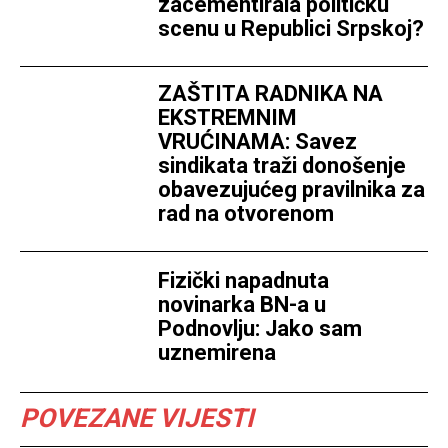
zacementirala političku
scenu u Republici Srpskoj?
ZAŠTITA RADNIKA NA
EKSTREMNIM
VRUĆINAMA: Savez
sindikata traži donošenje
obavezujućeg pravilnika za
rad na otvorenom
Fizički napadnuta
novinarka BN-a u
Podnovlju: Jako sam
uznemirena
POVEZANE VIJESTI