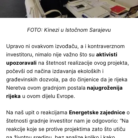
FOTO: Kinezi u Istočnom Sarajevu
Upravo ni ovakvom izvođaču, a i kontraverznom
investitoru, nimalo nije važno što su
aktivisti
upozoravali
na štetnost realizacije ovog projekta,
počevši od načina izdavanja ekoloških i
građevinskih dozvola, pa do činjenice da je rijeka
Neretva ovom gradnjom postala
najugroženija
rijeka
u ovom dijelu Evrope.
Na naš upit o reakcijama
Energetske zajednice
o
štetnosti gradnje investitor nam je odgovorio: “Na
reakcije koje se protive projektima zato što utiču
na životnu sredinu, bez analize koliko i kako