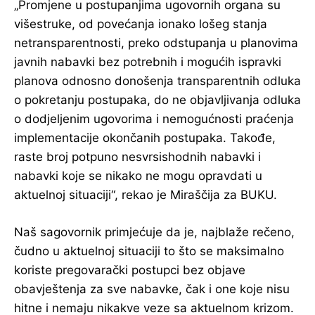
„Promjene u postupanjima ugovornih organa su
višestruke, od povećanja ionako lošeg stanja
netransparentnosti, preko odstupanja u planovima
javnih nabavki bez potrebnih i mogućih ispravki
planova odnosno donošenja transparentnih odluka
o pokretanju postupaka, do ne objavljivanja odluka
o dodjeljenim ugovorima i nemogućnosti praćenja
implementacije okončanih postupaka. Takođe,
raste broj potpuno nesvrsishodnih nabavki i
nabavki koje se nikako ne mogu opravdati u
aktuelnoj situaciji“, rekao je Miraščija za BUKU.
Naš sagovornik primjećuje da je, najblaže rečeno,
čudno u aktuelnoj situaciji to što se maksimalno
koriste pregovarački postupci bez objave
obavještenja za sve nabavke, čak i one koje nisu
hitne i nemaju nikakve veze sa aktuelnom krizom.