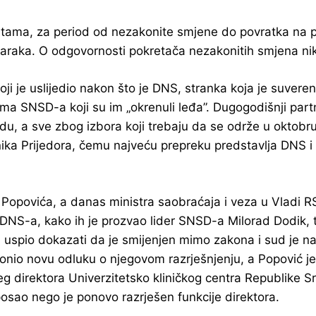
tama, za period od nezakonite smjene do povratka na pr
maraka. O odgovornosti pokretača nezakonitih smjena nik
koji je uslijedio nakon što je DNS, stranka koja je suver
ma SNSD-a koji su im „okrenuli leđa”. Dugogodišnji partn
radu, a sve zbog izbora koji trebaju da se održe u okto
ika Prijedora, čemu najveću prepreku predstavlja DNS i n
a Popovića, a danas ministra saobraćaja i veza u Vladi
 DNS-a, kako ih je prozvao lider SNSD-a Milorad Dodik, t
spio dokazati da je smijenjen mimo zakona i sud je nared
nio novu odluku o njegovom razrješnjenju, a Popović j
g direktora Univerzitetsko kliničkog centra Republike 
 posao nego je ponovo razrješen funkcije direktora.