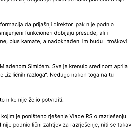
macija da prijašnji direktor ipak nije podnio
ijenjeni funkcioneri dobijaju presude, ali i
ene, plus kamate, a nadoknađeni im budu i troškovi
e Mladenom Simićem. Sve je krenulo sredinom aprila
 „iz ličnih razloga“. Nedugo nakon toga na tu
 niko nije želio potvrditi.
kojim je poništeno rješenje Vlade RS o razrješenju
je podnio lični zahtjev za razrješenje, niti se takav