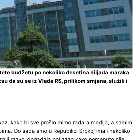
štete budžetu po nekoliko desetina hiljada maraka
u da su se iz Vlade RS, prilikom smjena, služili i
tkaz, kako bi sve prošlo mimo radara medija, a samim
obima. Do sada smo u Repubilici Srpkoj imali nekoliko
kasniji razvoj događaja pokazao kako pomenuto nije