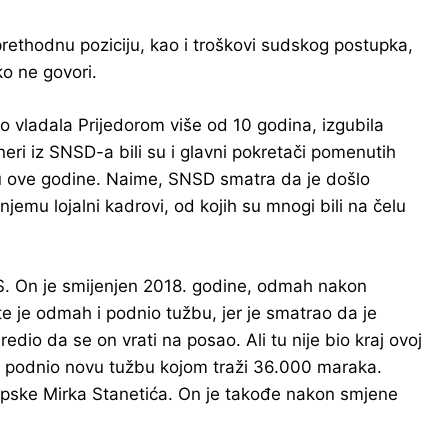
ethodnu poziciju, kao i troškovi sudskog postupka,
o ne govori.
eno vladala Prijedorom više od 10 godina, izgubila
eri iz SNSD-a bili su i glavni pokretači pomenutih
bru ove godine. Naime, SNSD smatra da je došlo
jemu lojalni kadrovi, od kojih su mnogi bili na čelu
 RS. On je smijenjen 2018. godine, odmah nakon
e je odmah i podnio tužbu, jer je smatrao da je
io da se on vrati na posao. Ali tu nije bio kraj ovoj
e podnio novu tužbu kojom traži 36.000 maraka.
Srpske Mirka Stanetića. On je takođe nakon smjene