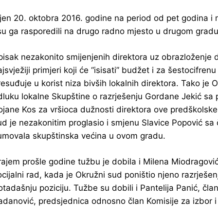
ljen 20. oktobra 2016. godine na period od pet godina i
 su ga rasporedili na drugo radno mjesto u drugom gradu
pisak nezakonito smijenjenih direktora uz obrazloženje da
ajsvježiji primjeri koji će “isisati” budžet i za šestocifr
resuđuje u korist niza bivših lokalnih direktora. Tako je
dluku lokalne Skupštine o razrješenju Gordane Jekić sa p
ojane Kos za vršioca dužnosti direktora ove predškolske 
ud je nezakonitim proglasio i smjenu Slavice Popović sa č
umovala skupštinska većina u ovom gradu.
rajem prošle godine tužbu je dobila i Milena Miodragović
ocijalni rad, kada je Okružni sud poništio njeno razrješe
otadašnju poziciju. Tužbe su dobili i Pantelija Panić, čla
adanović, predsjednica odnosno član Komisije za izbor i 