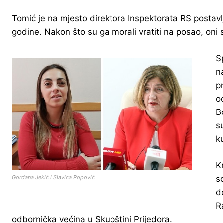
Tomić je na mjesto direktora Inspektorata RS postav
godine. Nakon što su ga morali vratiti na posao, oni
S
n
p
o
B
s
k
K
s
Gordana Jekić i Slavica Popović
d
R
odbornička većina u Skupštini Prijedora.