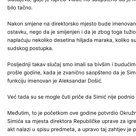
bilo tačno.
Nakon smjene na direktorsko mjesto bude imenovana n
ostavku, nego da je smijenjen i da je zbog toga tuži
naplaćuju nekoliko desetina hiljada maraka, koliko 
sudskog postupka.
Posljednji takav slučaj smo imali sa bivšim i buduć
prošle godine, kada je zvanično saopšteno da je Sim
funkciju imenovan je Aleksandar Došić.
Već tada su se mogle čuti priče da Simić nije podnio o
Međutim, to je početkom ove godine potvrdio Okružni
Simića sa mjesta direktora Republičke uprave za igre 
akt nalazi u spisu predmeta, a upravo taj zahtjev je 