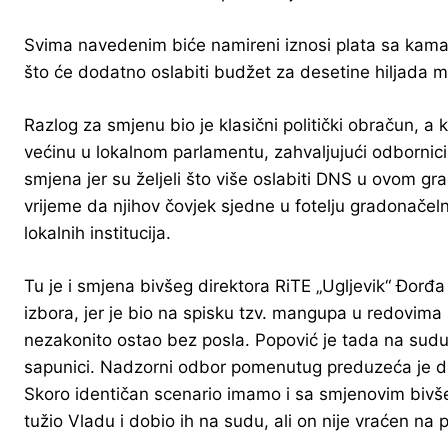
Svima navedenim biće namireni iznosi plata sa kama
što će dodatno oslabiti budžet za desetine hiljada 
Razlog za smjenu bio je klasični politički obračun, a 
većinu u lokalnom parlamentu, zahvaljujući odbornici
smjena jer su željeli što više oslabiti DNS u ovom g
vrijeme da njihov čovjek sjedne u fotelju gradonačeln
lokalnih institucija.
Tu je i smjena bivšeg direktora RiTE „Ugljevik“ Đorđ
izbora, jer je bio na spisku tzv. mangupa u redovima
nezakonito ostao bez posla. Popović je tada na sudu u
sapunici. Nadzorni odbor pomenutug preduzeća je do
Skoro identičan scenario imamo i sa smjenovim bivše
tužio Vladu i dobio ih na sudu, ali on nije vraćen na