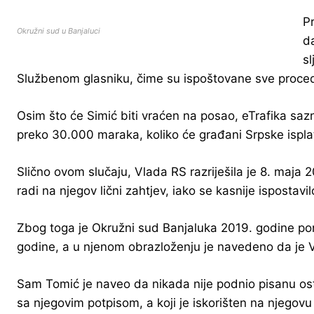
Pr
Okružni sud u Banjaluci
d
sl
Službenom glasniku, čime su ispoštovane sve proced
Osim što će Simić biti vraćen na posao, eTrafika saz
preko 30.000 maraka, koliko će građani Srpske isplat
Slično ovom slučaju, Vlada RS razriješila je 8. maja
radi na njegov lični zahtjev, iako se kasnije ispostavi
Zbog toga je Okružni sud Banjaluka 2019. godine pon
godine, a u njenom obrazloženju je navedeno da je Vl
Sam Tomić je naveo da nikada nije podnio pisanu osta
sa njegovim potpisom, a koji je iskorišten na njegovu