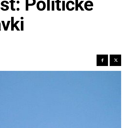
t: Političke
vki