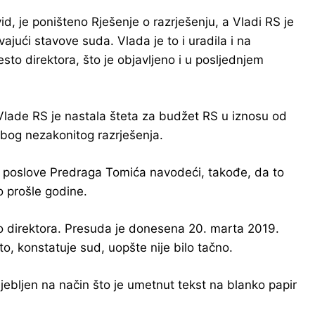
id, je poništeno Rješenje o razrješenju, a Vladi RS je
jući stavove suda. Vlada je to i uradila i na
sto direktora, što je objavljeno i u posljednjem
 Vlade RS je nastala šteta za budžet RS u iznosu od
zbog nezakonitog razrješenja.
ke poslove Predraga Tomića navodeći, takođe, da to
ao prošle godine.
to direktora. Presuda je donesena 20. marta 2019.
o, konstatuje sud, uopšte nije bilo tačno.
jebljen na način što je umetnut tekst na blanko papir