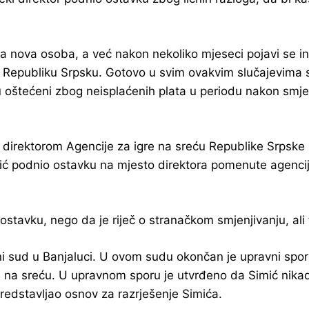
ova osoba, a već nakon nekoliko mjeseci pojavi se infor
o Republiku Srpsku. Gotovo u svim ovakvim slučajevima sm
su oštećeni zbog neisplaćenih plata u periodu nakon smj
im direktorom Agencije za igre na sreću Republike Srpsk
ić podnio ostavku na mjesto direktora pomenute agencije
stavku, nego da je riječ o stranačkom smjenjivanju, ali to
 sud u Banjaluci. U ovom sudu okončan je upravni spor 
na sreću. U upravnom sporu je utvrđeno da Simić nikad ni
predstavljao osnov za razrješenje Simića.