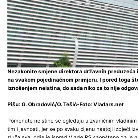
Nezakonite smjene direktora državnih preduzeća i 
na svakom pojedinačnom primjeru. I pored toga što s
iznošenjem neistina, do sada niko za to nije odgov
Pišu: G. Obradović/O. Tešić-Foto: Vladars.net
Pomenute neistine se ogledaju u zvaničnim vladinim 
tim i javnosti, jer se po svaku cijenu nastoji izbjeć
slučajeva, gdje je ispred Vlade RS saopšteno da je n