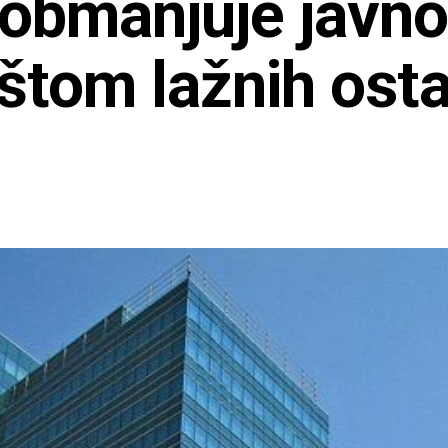
obmanjuje javnos
štom lažnih osta