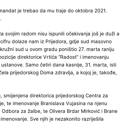
 mandat je trebao da mu traje do oktobra 2021.
.
 svojim radom nisu ispunili očekivanja još je duži a
enu cifru dolaze nam iz Prijedora, gdje sud masovno
 Okružni sud u ovom gradu poništio 27. marta raniju
ozicije direktorice Vrtića “Radost” i imenovanju
ustanove. Samo četiri dana kasnije, 31. marta, isti
ela prijedorskog Doma zdravlja, a kojoj je, takođe,
, smijenjena direktorica prijedorskog Centra za
nje, te imenovanje Branislava Vujasina na njenu
n Odbora za žalbe, te Olivera Brdar Mirković i Brane
imenovanje. Sve njih je nezakonito razriješila