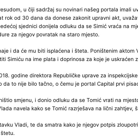
esudom, u čiji sadržaj su novinari našeg portala imali uv
at rok od 30 dana da donese zakonit upravni akt, uvažava
jedećoj sjednici donijela odluku da se Simić vraća na mje
ure za njegov povratak na staro mjesto.
naje i da će mu biti isplaćena i šteta. Poništenim aktom
iti Simiću na ime plata i doprinosa za koje je uskraćen 
 2018. godine direktora Republičke uprave za inspekcijs
lo da to nije bilo tačno, o čemu je portal Capital prvi pis
ištio smjenu, i donio odluku da se Tomić vrati na mjes
ada navela kako se Tomić razrješava na lični zahtjev, št
vku Vladi, te da smatra kako je njegov potpis zloupotri
 štetu.