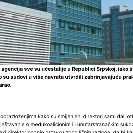
agencija sve su učestalije u Republici Srpskoj, iako 
u sudovi u više navrata utvrdili zabrinjavajuću praks
arao.
obrazloženjima kako su smijenjeni direktori sami dali o
i izvještavanje o međukoalicionim ili unutarstranačkim suk
eki direktor podnio ostavku zbog ličnih razloga, da bi 