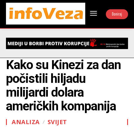
Doniraj
Kako su Kinezi za dan
počistili hiljadu
milijardi dolara
američkih kompanija
ANALIZA
SVIJET