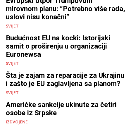
Evropski otpor Trumpovom
mirovnom planu: “Potrebno više rada,
uslovi nisu konačni”
SVIJET
Budućnost EU na kocki: Istorijski
samit o proširenju u organizaciji
Euronewsa
SVIJET
Šta je zajam za reparacije za Ukrajinu
i zašto je EU zaglavljena sa planom?
SVIJET
Američke sankcije ukinute za četiri
osobe iz Srpske
IZDVOJENE