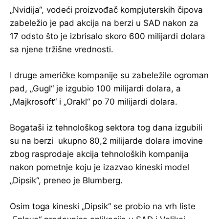
„Nvidija“, vodeći proizvođač kompjuterskih čipova
zabeležio je pad akcija na berzi u SAD nakon za
17 odsto što je izbrisalo skoro 600 milijardi dolara
sa njene tržišne vrednosti.
I druge američke kompanije su zabeležile ogroman
pad, „Gugl“ je izgubio 100 milijardi dolara, a
„Majkrosoft“ i „Orakl“ po 70 milijardi dolara.
Bogataši iz tehnološkog sektora tog dana izgubili
su na berzi ukupno 80,2 milijarde dolara imovine
zbog rasprodaje akcija tehnoloških kompanija
nakon pometnje koju je izazvao kineski model
„Dipsik“, preneo je Blumberg.
Osim toga kineski „Dipsik“ se probio na vrh liste