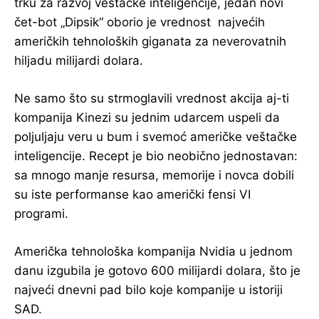
trku za razvoj veštačke inteligencije, jedan novi
čet-bot „Dipsik“ oborio je vrednost najvećih
američkih tehnoloških giganata za neverovatnih
hiljadu milijardi dolara.
Ne samo što su strmoglavili vrednost akcija aj-ti
kompanija Kinezi su jednim udarcem uspeli da
poljuljaju veru u bum i svemoć američke veštačke
inteligencije. Recept je bio neobično jednostavan:
sa mnogo manje resursa, memorije i novca dobili
su iste performanse kao američki fensi VI
programi.
Američka tehnološka kompanija Nvidia u jednom
danu izgubila je gotovo 600 milijardi dolara, što je
najveći dnevni pad bilo koje kompanije u istoriji
SAD.