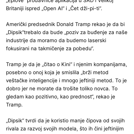
„Eplove“ prodavnice aplikacija u SAD i Velikoj
Britaniji ispred „Open AI“ i „Čet dži-pi-ti“.
Američki predsednik Donald Tramp rekao je da bi
„Dipsik“trebalo da bude „poziv za buđenje za naše
industrije da moramo da budemo laserski
fokusirani na takmičenje za pobedu“.
Tramp je da je „čitao o Kini“ i njenim kompanijama,
posebno o onoj koja je smislila „brži metod
veštačke inteligencije i mnogo jeftiniji metod. To je
dobro jer ne morate da trošite toliko novca. To
gledam kao pozitivno, kao prednost“, rekao je
Tramp.
„Dipsik“ tvrdi da je koristio manje čipova od svojih
rivala za razvoj svojih modela, što ih čini jeftinijim