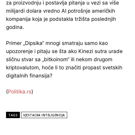
za proizvodnju i postavlja pitanja u vezi sa više
milijardi dolara vredno AI potrošnje američkih
kompanija koja je podstakla tržišta poslednjih
godina.
Primer „Dipsika“ mnogi smatraju samo kao
upozorenje i pitaju se šta ako Kinezi sutra urade
sličnu stvar sa „bitkoinom“ ili nekom drugom
kriptovalutom, hoće li to značiti propast svetskih
digitalnih finansija?
(
Politika.rs
)
TAGS
VJESTACKA INTELIGENCIJA
POPULARNE VIJESTI