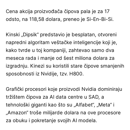
Cena akcija proizvođača čipova pala je za 17
odsto, na 118,58 dolara, preneo je Si-En-Bi-Si.
Kinski „Dipsik“ predstavio je besplatan, otvoreni
napredni algoritam veštačke inteligencije koji je,
kako tvrde u toj kompaniji, zahtevao samo dva
meseca rada i manje od šest miliona dolara za
izgradnju. Kinezi su koristili stare čipove smanjenih
sposobnosti iz Nvidije, tzv. H800.
Grafički procesori koje proizvodi Nvidia dominiraju
tržištem čipova za AI data centre u SAD, a
tehnološki giganti kao što su „Alfabet“, „Meta“ i
„Amazon“ troše milijarde dolara na ove procesore
za obuku i pokretanje svojih AI modela.