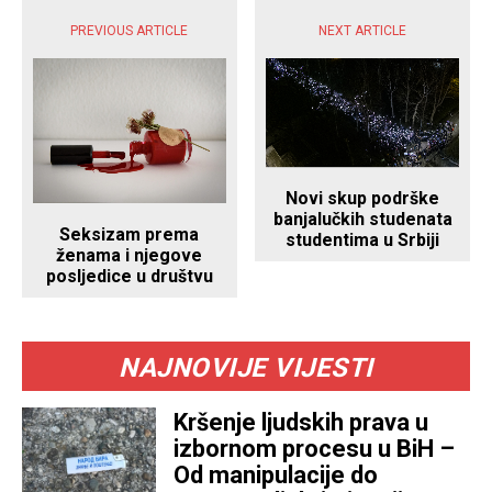
PREVIOUS ARTICLE
NEXT ARTICLE
Novi skup podrške
banjalučkih studenata
Seksizam prema
studentima u Srbiji
ženama i njegove
posljedice u društvu
NAJNOVIJE VIJESTI
Kršenje ljudskih prava u
izbornom procesu u BiH –
Od manipulacije do