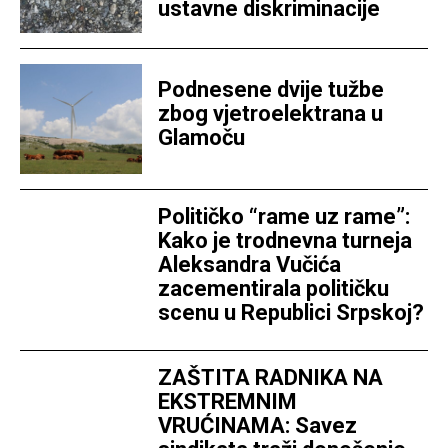
ustavne diskriminacije
Podnesene dvije tužbe
zbog vjetroelektrana u
Glamoču
Političko “rame uz rame”:
Kako je trodnevna turneja
Aleksandra Vučića
zacementirala političku
scenu u Republici Srpskoj?
ZAŠTITA RADNIKA NA
EKSTREMNIM
VRUĆINAMA: Savez