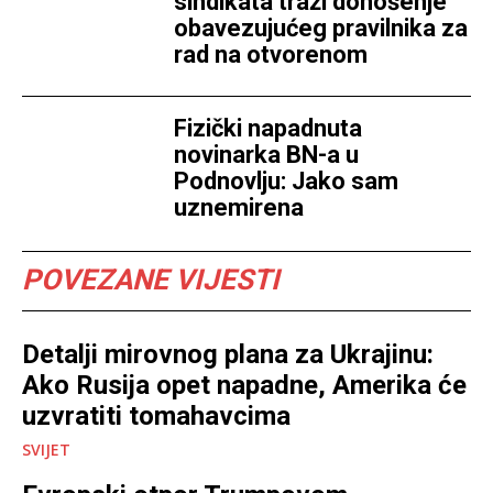
sindikata traži donošenje
obavezujućeg pravilnika za
rad na otvorenom
Fizički napadnuta
novinarka BN-a u
Podnovlju: Jako sam
uznemirena
POVEZANE VIJESTI
Detalji mirovnog plana za Ukrajinu:
Ako Rusija opet napadne, Amerika će
uzvratiti tomahavcima
SVIJET