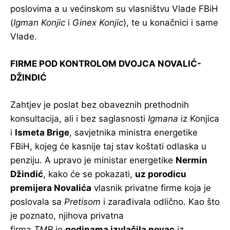
poslovima a u većinskom su vlasništvu Vlade FBiH
(
Igman Konjic
i
Ginex Konjic
), te u konačnici i same
Vlade.
FIRME POD KONTROLOM DVOJCA NOVALIĆ-
DŽINDIĆ
Zahtjev je poslat bez obaveznih prethodnih
konsultacija, ali i bez saglasnosti
Igmana
iz Konjica
i
Ismeta Brige
, savjetnika ministra energetike
FBiH, kojeg će kasnije taj stav koštati odlaska u
penziju. A upravo je ministar energetike
Nermin
Džindić
, kako će se pokazati,
uz porodicu
premijera Novalića
vlasnik privatne firme koja je
poslovala sa
Pretisom
i zarađivala odlično. Kao što
je poznato, njihova privatna
firma
TMR
je
godinama izvlačila novac
iz