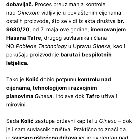
dobavljač.
Proces preuzimanja kontrole
nad
Ginexom
vidljiv je u povlaštenim cijenama
ostalih proizvoda, što se vidi iz akta društva
br.
9630/20
, od 7. maja ove godine,
imenovanjem
Hasana Tafre
, drugog suvlasnika i člana
NO
Pobjede Technology
u Upravu
Ginexa
, kao i
pokušaju proizvodnje
baruta i bespilotnih
letjelica.
Tako je
Kolić
dobio potpunu
kontrolu nad
cijenama, tehnologijom i razvojnim
planovima
Ginexa
. I to sve dok
Tafro
uživa i
mirovini.
Sada
Kolić
zastupa državni kapital u
Ginexu
– dok
je i sam suvlasnik društva. Praktično to znači da
je
svjesno oštećena država
jer je evidentan pad