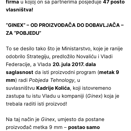
firma
u kojoj on sa partnerima posjeduje
47 posto
vlasništva!
“GINEX” – OD PROIZVOĐAČA DO DOBAVLJAČA –
ZA “POBJEDU”
To se desilo tako što je Ministarstvo, koje je ranije
odobrilo Strategiju, predložilo Novaliću i Vladi
Federacije, a Vlada
20. jula 2017. dala
saglasnost
da isti proizvodni program (
metak 9
mm
) radi
Pobjeda Tehnology
, u
suvlasništvu
Kadrije Kolića
, koji istovremeno
zastupa tu istu Vladu u kompaniji (
Ginex
) koja je
trebala raditi isti proizvod!
Na taj način je
Ginex
, umjesto da postane
proizvođač metka 9 mm –
postao samo