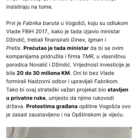
insistiraju na tome.
Prvi je
Fabrika baruta
u Vogošći, koju su odlukom
Vlade FBiH 2017., kako je tada izjavio ministar
Džindić, trebali finansirati
Ginex, Igman i
Pretis
.
Prećutao je tada ministar
da bi se ovim
kompanijama pridružila i firma
TMR
, u vlasništvu
porodica Novalić i Džindić. Vrijednost investicije je
bila
20 do 30 miliona KM
. Oni bi bez Vlade
formirali Nadzorni odbor i upravljali
Fabrikom
.
Tako bi ovaj strateški važan projekat bio
stavljen
u privatne ruke
, umjesto da njime rukovodi
država.
Protestima građana
opštine Vogošća ovo
je zasad zaustavljeno i na Opštinskom je vijeću.