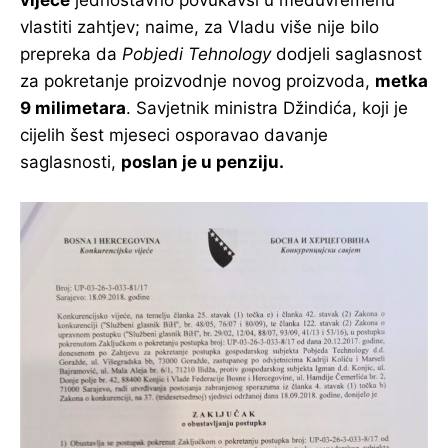
vijeće
jednostavno povukavši u međuvremenu
vlastiti zahtjev; naime, za Vladu više nije bilo
prepreka da
Pobjedi Tehnology
dodjeli saglasnost
za pokretanje proizvodnje novog proizvoda,
metka
9 milimetara
. Savjetnik ministra Džindića, koji je
cijelih šest mjeseci osporavao davanje
saglasnosti,
poslan je u penziju.