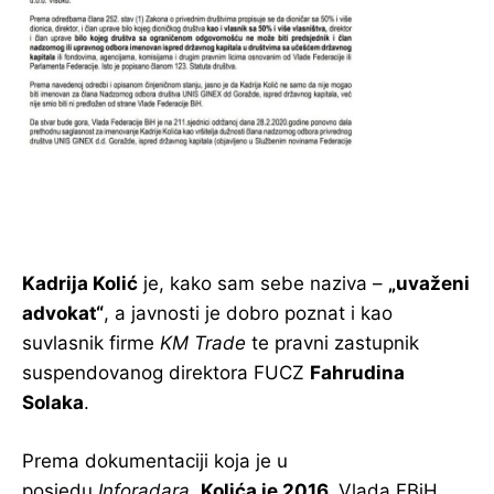
Kadrija Kolić
je, kako sam sebe naziva –
„uvaženi
advokat“
, a javnosti je dobro poznat i kao
suvlasnik firme
KM Trade
te pravni zastupnik
suspendovanog direktora FUCZ
Fahrudina
Solaka
.
Prema dokumentaciji koja je u
posjedu
Inforadara
,
Kolića je 2016.
Vlada FBiH,