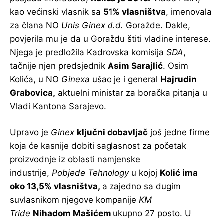
kao većinski vlasnik sa
51% vlasništva
, imenovala
za člana NO
Unis Ginex d.d.
Goražde. Dakle,
povjerila mu je da u Goraždu štiti vladine interese.
Njega je predložila Kadrovska komisija
SDA
,
tačnije njen predsjednik
Asim Sarajlić
. Osim
Kolića, u NO
Ginexa
ušao je i general
Hajrudin
Grabovica,
aktuelni ministar za boračka pitanja u
Vladi Kantona Sarajevo.
Upravo je
Ginex
ključni dobavljač
još jedne firme
koja će kasnije dobiti saglasnost za početak
proizvodnje iz oblasti namjenske
industrije,
Pobjede Tehnology
u kojoj
Kolić ima
oko 13,5% vlasništva,
a zajedno sa dugim
suvlasnikom njegove kompanije
KM
Tride
Nihadom Mašićem
ukupno 27 posto. U