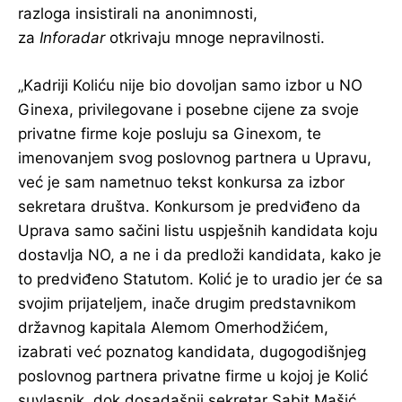
razloga insistirali na anonimnosti,
za
Inforadar
otkrivaju mnoge nepravilnosti.
„Kadriji Koliću nije bio dovoljan samo izbor u NO
Ginexa, privilegovane i posebne cijene za svoje
privatne firme koje posluju sa Ginexom, te
imenovanjem svog poslovnog partnera u Upravu,
već je sam nametnuo tekst konkursa za izbor
sekretara društva. Konkursom je predviđeno da
Uprava samo sačini listu uspješnih kandidata koju
dostavlja NO, a ne i da predloži kandidata, kako je
to predviđeno Statutom. Kolić je to uradio jer će sa
svojim prijateljem, inače drugim predstavnikom
državnog kapitala Alemom Omerhodžićem,
izabrati već poznatog kandidata, dugogodišnjeg
poslovnog partnera privatne firme u kojoj je Kolić
suvlasnik, dok dosadašnji sekretar Sabit Mašić