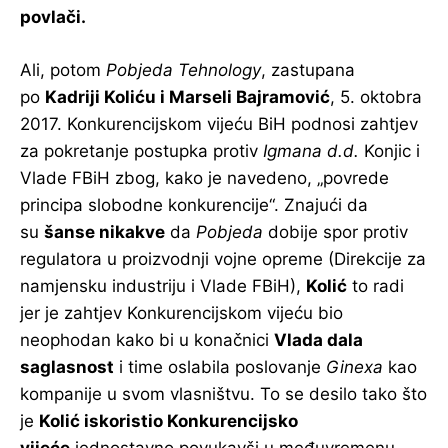
povlači.
Ali, potom
Pobjeda Tehnology
, zastupana
po
Kadriji Koliću i Marseli Bajramović
, 5. oktobra
2017. Konkurencijskom vijeću BiH podnosi zahtjev
za pokretanje postupka protiv
Igmana d.d.
Konjic i
Vlade FBiH zbog, kako je navedeno, „povrede
principa slobodne konkurencije“. Znajući da
su
šanse nikakve
da
Pobjeda
dobije spor protiv
regulatora u proizvodnji vojne opreme (Direkcije za
namjensku industriju i Vlade FBiH),
Kolić
to radi
jer je zahtjev Konkurencijskom vijeću bio
neophodan kako bi u konačnici
Vlada dala
saglasnost
i time oslabila poslovanje
Ginexa
kao
kompanije u svom vlasništvu. To se desilo tako što
je
Kolić iskoristio Konkurencijsko