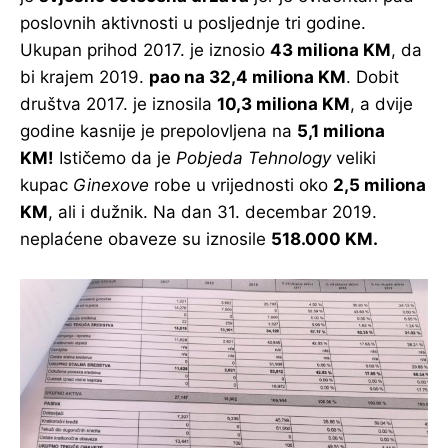
poslovnih aktivnosti u posljednje tri godine.
Ukupan prihod 2017. je iznosio
43 miliona KM
, da
bi krajem 2019.
pao na 32,4 miliona KM
. Dobit
društva 2017. je iznosila
10,3 miliona KM
, a dvije
godine kasnije je prepolovljena na
5,1 miliona
KM!
Ističemo da je
Pobjeda Tehnology
veliki
kupac
Ginexove
robe u vrijednosti oko
2,5 miliona
KM
, ali i dužnik. Na dan 31. decembar 2019.
neplaćene obaveze su iznosile
518.000 KM.