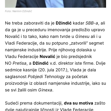
Foto: Nermin Džindić
Ne treba zaboraviti da je
Džindić
kadar
SBB-a
, ali
da ga je u preceduru imenovanja predložio upravo
Novalić i to tako, kako nam tvrde u
Ginexu
ali i u
Vladi Federacije, da su potpuno „zatvorili“ segmet
namjenske industrije. Prije njihovog dolaska u
Vladu Federacije
Novalić
je bio predsjednik
NO
Pretisa
, a
Džindić
v.d. direktor iste firme. Dvije
sedmice kasnije (20. jula 2017.), Vlada je dala
saglasnost
Pobjedi Tehnology
za početak
proizvodnje iz oblasti namjenske industrije, iako su
se svi žalili osim
Ginexa
.
Sudeći prema dokumentaciji,
dva su motiva
zašto
dvije najuticajnije ličnosti iz Vlade Federacije