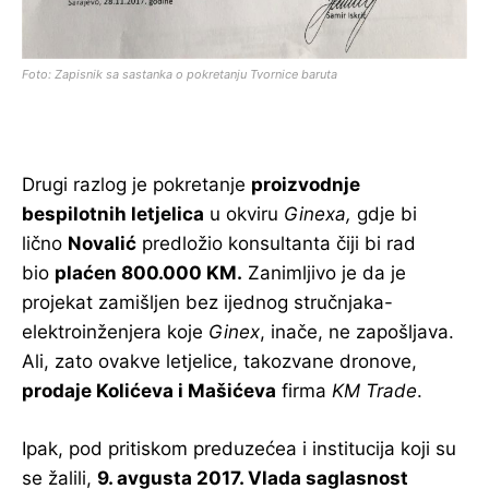
Foto: Zapisnik sa sastanka o pokretanju Tvornice baruta
Drugi razlog je pokretanje
proizvodnje
bespilotnih letjelica
u okviru
Ginexa,
gdje bi
lično
Novalić
predložio konsultanta čiji bi rad
bio
plaćen 800.000 KM.
Zanimljivo je da je
projekat zamišljen bez ijednog stručnjaka-
elektroinženjera koje
Ginex
, inače, ne zapošljava.
Ali, zato ovakve letjelice, takozvane dronove,
prodaje Kolićeva i Mašićeva
firma
KM Trade
.
Ipak, pod pritiskom preduzećea i institucija koji su
se žalili,
9. avgusta 2017. Vlada saglasnost