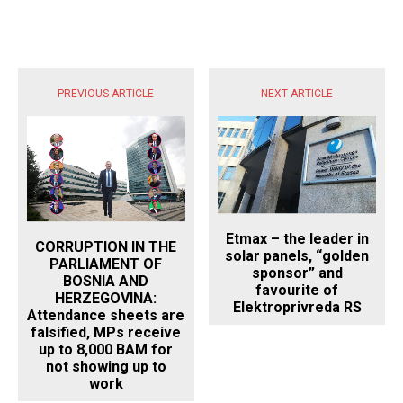
POPULARNE VIJESTI
PREVIOUS ARTICLE
NEXT ARTICLE
Etmax – the leader in
CORRUPTION IN THE
solar panels, “golden
PARLIAMENT OF
sponsor” and
BOSNIA AND
favourite of
HERZEGOVINA:
Elektroprivreda RS
Attendance sheets are
falsified, MPs receive
up to 8,000 BAM for
not showing up to
work