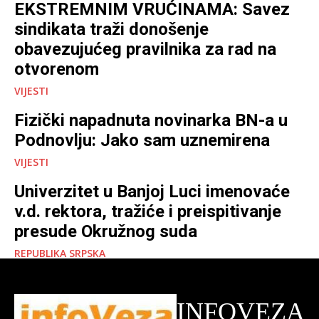
EKSTREMNIM VRUĆINAMA: Savez
sindikata traži donošenje
obavezujućeg pravilnika za rad na
otvorenom
VIJESTI
Fizički napadnuta novinarka BN-a u
Podnovlju: Jako sam uznemirena
VIJESTI
Univerzitet u Banjoj Luci imenovaće
v.d. rektora, tražiće i preispitivanje
presude Okružnog suda
REPUBLIKA SRPSKA
INFOVEZA