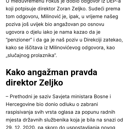
U međuvremenu Fokus je dobio odgovor iz DEP-a
koji potpisuje direktor Zoran Zeljko. Sudeći prema
tom odgovoru, Milinović je, ipak, u vrijeme našeg
poziva još uvijek bio angažovan po osnovu
ugovora o djelu iako je nama kazao da je
“penzioner” i da ga je naš poziv u Direkciji zatekao,
kako se iščitava iz Milinovićevog odgovora, kao
„slučajnog prolaznika“.
Kako angažman pravda
direktor Zeljko
– Prethodni je saziv Savjeta ministara Bosne i
Hercegovine bio donio odluku o zabrani
raspisivanja svih vrsta oglasa za popunu radnih
mjesta državnih službenika koja je bila na snazi od
29. 12. 2020. pa skoro do uspostavljanja novog