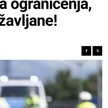
a ograničenja,
ržavljane!