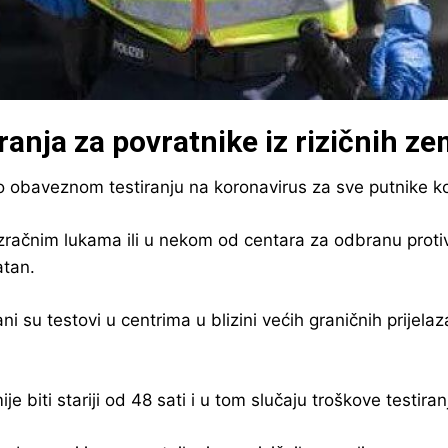
anja za povratnike iz rizičnih ze
obaveznom testiranju na koronavirus za sve putnike koji
 zračnim lukama ili u nekom od centara za odbranu proti
atan.
 su testovi u centrima u blizini većih graničnih prijelaz
mije biti stariji od 48 sati i u tom slučaju troškove testi