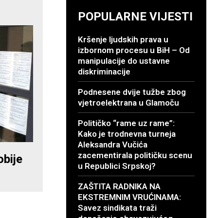
POPULARNE VIJESTI
Kršenje ljudskih prava u
izbornom procesu u BiH – Od
manipulacije do ustavne
diskriminacije
Podnesene dvije tužbe zbog
vjetroelektrana u Glamoču
Političko “rame uz rame”:
Kako je trodnevna turneja
Aleksandra Vučića
zacementirala političku scenu
obije
u Republici Srpskoj?
ZAŠTITA RADNIKA NA
EKSTREMNIM VRUĆINAMA:
Savez sindikata traži