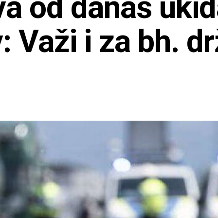
va od danas ukid
v: Važi i za bh. d