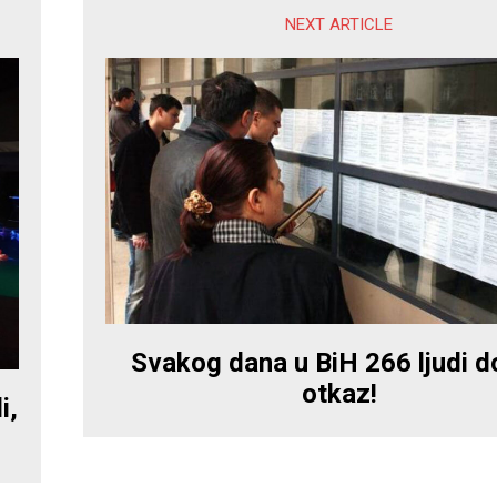
NEXT ARTICLE
Svakog dana u BiH 266 ljudi d
otkaz!
i,
a