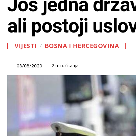
Još jedna drža
ali postoji uslo
VIJESTI
BOSNA I HERCEGOVINA
čitanja
2
min.
08/08/2020