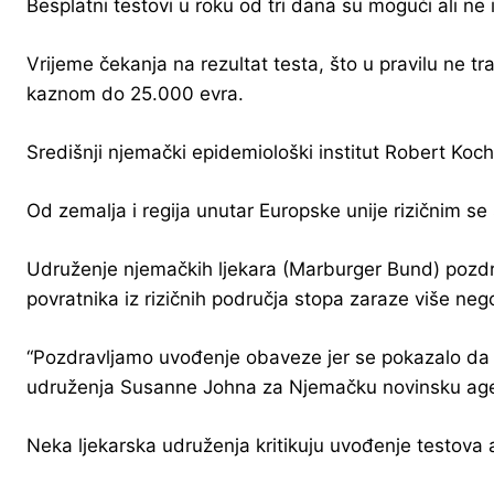
Besplatni testovi u roku od tri dana su mogući ali ne 
Vrijeme čekanja na rezultat testa, što u pravilu ne t
kaznom do 25.000 evra.
Središnji njemački epidemiološki institut Robert Koch
Od zemalja i regija unutar Europske unije rizičnim se
Udruženje njemačkih ljekara (Marburger Bund) pozdrav
povratnika iz rizičnih područja stopa zaraze više neg
“Pozdravljamo uvođenje obaveze jer se pokazalo da se
udruženja Susanne Johna za Njemačku novinsku agen
Neka ljekarska udruženja kritikuju uvođenje testova a 