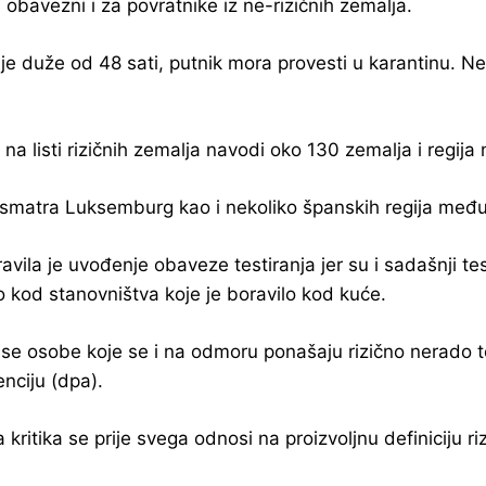
i obavezni i za povratnike iz ne-rizičnih zemalja.
raje duže od 48 sati, putnik mora provesti u karantinu. 
 na listi rizičnih zemalja navodi oko 130 zemalja i regi
 smatra Luksemburg kao i nekoliko španskih regija među k
ila je uvođenje obaveze testiranja jer su i sadašnji tes
o kod stanovništva koje je boravilo kod kuće.
 osobe koje se i na odmoru ponašaju rizično nerado test
ciju (dpa).
kritika se prije svega odnosi na proizvoljnu definiciju ri