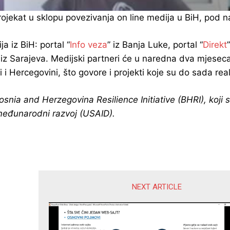
ojekat u sklopu povezivanja on line medija u BiH, pod n
a iz BiH: portal “
Info veza
” iz Banja Luke, portal “
Direkt
” iz Sarajeva. Medijski partneri će u naredna dva mjesec
i Hercegovini, što govore i projekti koje su do sada real
Bosnia and Herzegovina Resilience Initiative (BHRI), koj
međunarodni razvoj (USAID).
NEXT ARTICLE