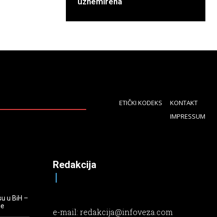
uznemirena
ETIČKI KODEKS
KONTAKT
IMPRESSUM
Redakcija
su u BiH –
je
e-mail:
redakcija@infoveza.com