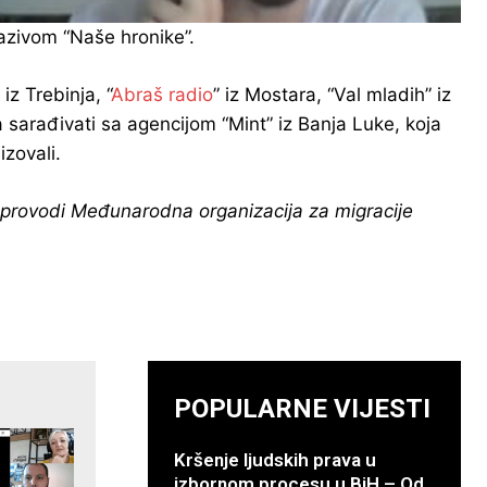
azivom “Naše hronike”.
” iz Trebinja, “
Abraš radio
” iz Mostara, “Val mladih” iz
a sarađivati sa agencijom “Mint” iz Banja Luke, koja
izovali.
i sprovodi Međunarodna organizacija za migracije
POPULARNE VIJESTI
Kršenje ljudskih prava u
izbornom procesu u BiH – Od