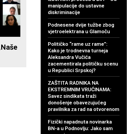
manipulacije do ustavne
diskriminacije
Podnesene dvije tužbe zbog
vjetroelektrana u Glamoču
Političko “rame uz rame”:
 „Naše
Kako je trodnevna turneja
Aleksandra Vučića
zacementirala političku scenu
u Republici Srpskoj?
ZAŠTITA RADNIKA NA
EKSTREMNIM VRUĆINAMA:
Savez sindikata traži
donošenje obavezujućeg
pravilnika za rad na otvorenom
Fizički napadnuta novinarka
BN-a u Podnovlju: Jako sam