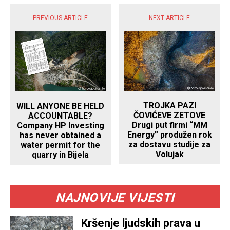
PREVIOUS ARTICLE
NEXT ARTICLE
TROJKA PAZI
WILL ANYONE BE HELD
ČOVIĆEVE ZETOVE
ACCOUNTABLE?
Drugi put firmi “MM
Company HP Investing
Energy” produžen rok
has never obtained a
za dostavu studije za
water permit for the
Volujak
quarry in Bijela
NAJNOVIJE VIJESTI
Kršenje ljudskih prava u