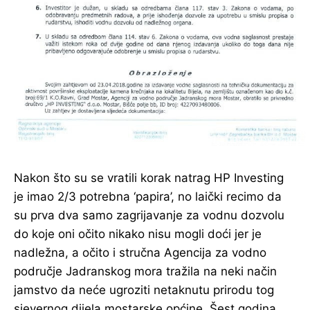
Nakon što su se vratili korak natrag HP Investing
je imao 2/3 potrebna ‘papira’, no laički recimo da
su prva dva samo zagrijavanje za vodnu dozvolu
do koje oni očito nikako nisu mogli doći jer je
nadležna, a očito i stručna Agencija za vodno
područje Jadranskog mora tražila na neki način
jamstvo da neće ugroziti netaknutu prirodu tog
sjevernog dijela mostarske općine. Šest godina