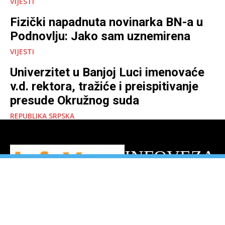
VIJESTI
Fizički napadnuta novinarka BN-a u
Podnovlju: Jako sam uznemirena
VIJESTI
Univerzitet u Banjoj Luci imenovaće
v.d. rektora, tražiće i preispitivanje
presude Okružnog suda
REPUBLIKA SRPSKA
INFOVEZA
ONLINE PORTAL
ETIČKI KODEKS
KONTAKT
IMPRESSUM