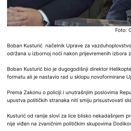
Foto: 
Boban Kusturić načelnik Uprave za vazduhoplovstvo M
održana u izbornoj noći nakon prijevremenih izbora
Boban Kusturić bio je dugogodišnji direktor Helikop
formatu ali je nastavio rad u sklopu novoformirane 
Prema Zakonu o policiji i unutrašnjim poslovima Republik
upustva političkih stranaka niti smiju prisustvovati 
Kusturić od ranije slovi za lice blisko nekadašnjem 
nije viđen na zvaničnim političkim skupovima Dodiko