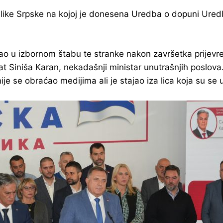
ke Srpske na kojoj je donesena Uredba o dopuni Uredbe 
vao u izbornom štabu te stranke nakon završetka prijev
t Siniša Karan, nekadašnji ministar unutrašnjih poslova.
e se obraćao medijima ali je stajao iza lica koja su se u