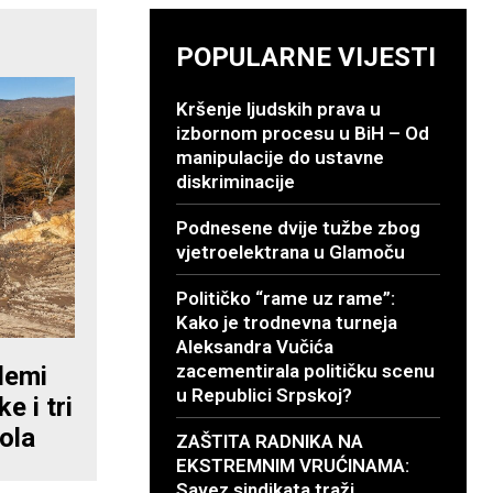
POPULARNE VIJESTI
Kršenje ljudskih prava u
izbornom procesu u BiH – Od
manipulacije do ustavne
diskriminacije
Podnesene dvije tužbe zbog
vjetroelektrana u Glamoču
Političko “rame uz rame”:
Kako je trodnevna turneja
Aleksandra Vučića
zacementirala političku scenu
lemi
u Republici Srpskoj?
e i tri
ola
ZAŠTITA RADNIKA NA
EKSTREMNIM VRUĆINAMA:
Savez sindikata traži