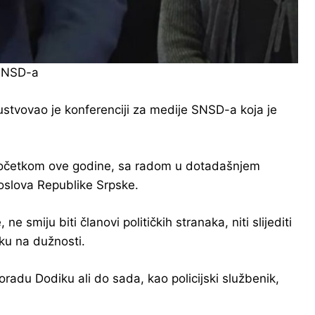
 SNSD-a
stvovao je konferenciji za medije SNSD-a koja je
, početkom ove godine, sa radom u dotadašnjem
poslova Republike Srpske.
 smiju biti članovi političkih stranaka, niti slijediti
tku na dužnosti.
radu Dodiku ali do sada, kao policijski službenik,