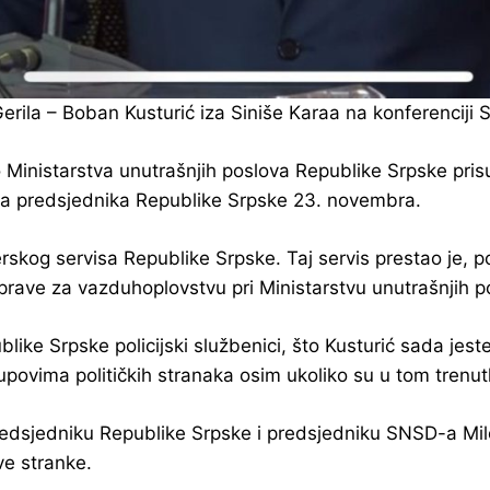
Gerila – Boban Kusturić iza Siniše Karaa na konferenciji
inistarstva unutrašnjih poslova Republike Srpske prisu
 za predsjednika Republike Srpske 23. novembra.
terskog servisa Republike Srpske. Taj servis prestao je
Uprave za vazduhoplovstvu pri Ministarstvu unutrašnjih 
e Srpske policijski službenici, što Kusturić sada jeste, ne
skupovima političkih stranaka osim ukoliko su u tom trenu
predsjedniku Republike Srpske i predsjedniku SNSD-a Milo
ve stranke.