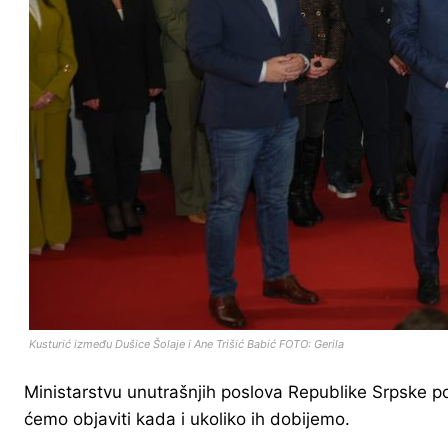
Kusturić između Dušice Šolaje i Ane Trišić Babić FOTO: Gerila
Ministarstvu unutrašnjih poslova Republike Srpske p
ćemo objaviti kada i ukoliko ih dobijemo.