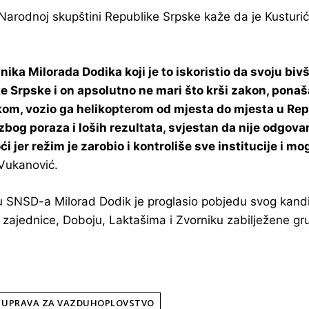
Narodnoj skupštini Republike Srpske kaže da je Kusturić 
adnika Milorada Dodika koji je to iskoristio da svoju b
Srpske i on apsolutno ne mari što krši zakon, ponaša 
kom, vozio ga helikopterom od mjesta do mjesta u Repub
 zbog poraza i loših rezultata, svjestan da nije odgov
ći jer režim je zarobio i kontroliše sve institucije i m
 Vukanović.
u SNSD-a Milorad Dodik je proglasio pobjedu svog kandid
lne zajednice, Doboju, Laktašima i Zvorniku zabilježene 
UPRAVA ZA VAZDUHOPLOVSTVO