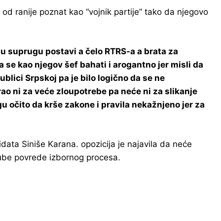
od ranije poznat kao “vojnik partije” tako da njegovo
ivšu suprugu postavi a čelo RTRS-a a brata za
se kao njegov šef bahati i arogantno jer misli da
lici Srpskoj pa je bilo logično da se ne
arao ni za veće zloupotrebe pa neće ni za slikanje
ogu očito da krše zakone i pravila nekažnjeno jer za
ata Siniše Karana. opozicija je najavila da neće
grube povrede izbornog procesa.