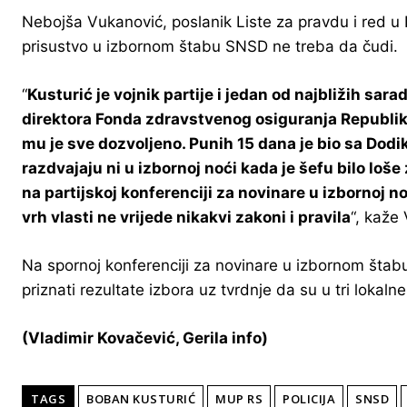
Nebojša Vukanović, poslanik Liste za pravdu i red u 
prisustvo u izbornom štabu SNSD ne treba da čudi.
“
Kusturić je vojnik partije i jedan od najbližih sar
direktora Fonda zdravstvenog osiguranja Republike 
mu je sve dozvoljeno. Punih 15 dana je bio sa Dodi
razdvajaju ni u izbornoj noći kada je šefu bilo loše
na partijskoj konferenciji za novinare u izbornoj no
vrh vlasti ne vrijede nikakvi zakoni i pravila
“, kaže
Na spornoj konferenciji za novinare u izbornom štab
priznati rezultate izbora uz tvrdnje da su u tri loka
(Vladimir Kovačević, Gerila info)
TAGS
BOBAN KUSTURIĆ
MUP RS
POLICIJA
SNSD