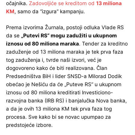
očajnika.
Zadovoljiće se kreditom od
13 miliona
KM
, samo da “izgura” kampanju.
Prema izvorima Žurnala, postoji odluka Vlade RS
da se
„Putevi RS“ mogu zadužiti u ukupnom
iznosu od 80 miliona maraka
. Tender za kreditno
zaduženje od 13 miliona maraka je tek prva faza
tog zaduženja i, tvrde naši izvori, već je
dogovoreno kako će biti realizovana. Član
Predsedništva BiH i lider SNSD-a Milorad Dodik
obećao je Nešiću da će „Puteve RS“ u ukupnom
iznosu od 80 miliona kreditirati Investiciono-
razvojna banka (IRB RS) i banjalučka Nova banka,
a da je ovih 13 miliona KM tek prva faza tog
procesa. Sve kako bi se novac upumpao za
predstojeće izbore.