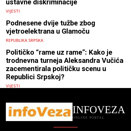
ustavne diskriminacije
VIJESTI
Podnesene dvije tužbe zbog
vjetroelektrana u Glamoču
REPUBLIKA SRPSKA
Političko “rame uz rame”: Kako je
trodnevna turneja Aleksandra Vučića
zacementirala političku scenu u
Republici Srpskoj?
VIJESTI
INFOVEZA
ONLINE PORTAL