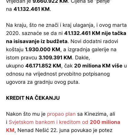
vrijedan je
9.660.922 KM
. Cijena se “penje”
na
41.132.461 KM
.
Na kraju, što ne znači i kraj ulaganja, i ovog marta
2020. saznaće se da ni
41.132.461 KM
nije tačka
na isisavanje iz budžeta
. Novi dodatni radovi
koštaju
1.930.000 KM
, a izgradnja galerije na
istom pravcu
3.109.391 KM
. Dakle,
ukupno
46.171.852 KM
, čak
20 miliona KM više
u
odnosu na vrijednost prvobitno potpisanog
ugovora za gradnju ovog puta.
KREDIT NA ČEKANJU
Nakon što mu je
propao plan
sa Kinezima, ali
i
Svjetskom bankom i kreditom od
200 miliona
KM
, Nenad Nešić 22. juna povukao je potez