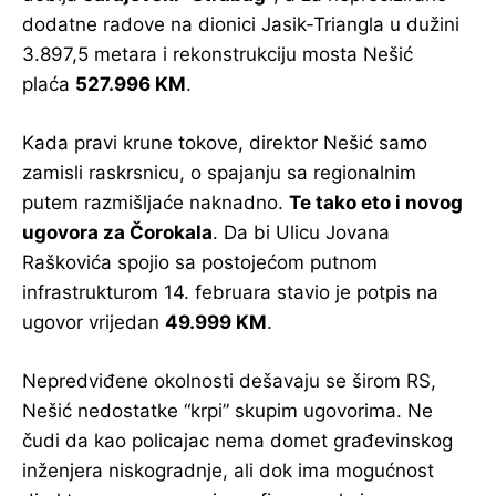
dodatne radove na dionici Jasik-Triangla u dužini
3.897,5 metara i rekonstrukciju mosta Nešić
plaća
527.996 KM
.
Kada pravi krune tokove, direktor Nešić samo
zamisli raskrsnicu, o spajanju sa regionalnim
putem razmišljaće naknadno.
Te tako eto i novog
ugovora za Čorokala
. Da bi Ulicu Jovana
Raškovića spojio sa postojećom putnom
infrastrukturom 14. februara stavio je potpis na
ugovor vrijedan
49.999 KM
.
Nepredviđene okolnosti dešavaju se širom RS,
Nešić nedostatke “krpi” skupim ugovorima. Ne
čudi da kao policajac nema domet građevinskog
inženjera niskogradnje, ali dok ima mogućnost