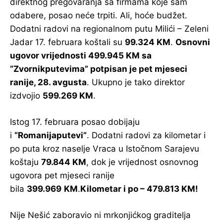
direktnog pregovaranja sa firmama koje sam
odabere, posao neće trpiti. Ali, hoće budžet.
Dodatni radovi na regionalnom putu Milići – Zeleni
Jadar 17. februara koštali su
99.324 KM
.
Osnovni
ugovor vrijednosti 499.945 KM sa
“Zvornikputevima” potpisan je pet mjeseci
ranije, 28. avgusta
. Ukupno je tako direktor
izdvojio
599.269 KM
.
Istog 17. februara posao dobijaju
i
“Romanijaputevi”
. Dodatni radovi za kilometar i
po puta kroz naselje Vraca u Istočnom Sarajevu
koštaju
79.844 KM
, dok je vrijednost osnovnog
ugovora pet mjeseci ranije
bila
399.969
KM
.
Kilometar i po – 479.813 KM!
Nije Nešić zaboravio ni mrkonjićkog graditelja