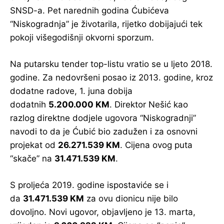
SNSD-a. Pet narednih godina Ćubićeva
“Niskogradnja” je životarila, rijetko dobijajući tek
pokoji višegodišnji okvorni sporzum.
Na putarsku tender top-listu vratio se u ljeto 2018.
godine. Za nedovršeni posao iz 2013. godine, kroz
dodatne radove, 1. juna dobija
dodatnih
5.200.000 KM
. Direktor Nešić kao
razlog direktne dodjele ugovora “Niskogradnji”
navodi to da je Ćubić bio zadužen i za osnovni
projekat od
26.271.539 KM
. Cijena ovog puta
“skače” na
31.471.539 KM
.
S proljeća 2019. godine ispostaviće se i
da
31.471.539 KM
za ovu dionicu nije bilo
dovoljno. Novi ugovor, objavljeno je 13. marta,