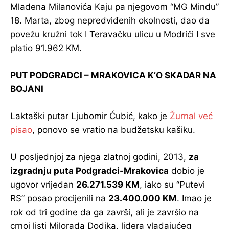
Mladena Milanovića Kaju pa njegovom “MG Mindu”
18. Marta, zbog nepredviđenih okolnosti, dao da
povežu kružni tok I Teravačku ulicu u Modriči I sve
platio 91.962 KM.
PUT PODGRADCI – MRAKOVICA K’O SKADAR NA
BOJANI
Laktaški putar Ljubomir Ćubić, kako je
Žurnal već
pisao
, ponovo se vratio na budžetsku kašiku.
U posljednjoj za njega zlatnoj godini, 2013,
za
izgradnju puta Podgradci-Mrakovica
dobio je
ugovor vrijedan
26.271.539 KM
, iako su “Putevi
RS” posao procijenili na
23.400.000 KM
. Imao je
rok od tri godine da ga završi, ali je završio na
crnoj listi Milorada Dodika, lidera vladajućeg