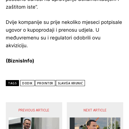
zaštitom iste”.
Dvije kompanije su prije nekoliko mjeseci potpisale
ugovor o kupoprodaji i prenosu udjela. U
međuvremenu su i regulatori odobrili ovu
akviziciju.
(BiznisInfo)
TAGS
DODIK
PROINTER
SLAVIŠA KRUNIĆ
POPULARNE VIJESTI
PREVIOUS ARTICLE
NEXT ARTICLE