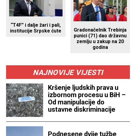
“T4F” i dalje žari i pali,
Gradonačelnik Trebinja
institucije Srpske ćute
punici (71) dao državnu
zemlju u zakup na 20
godina
NAJNOVIJE VIJESTI
Kršenje ljudskih prava u
izbornom procesu u BiH –
Od manipulacije do
ustavne diskriminacije
Podnesene dvije tužbe