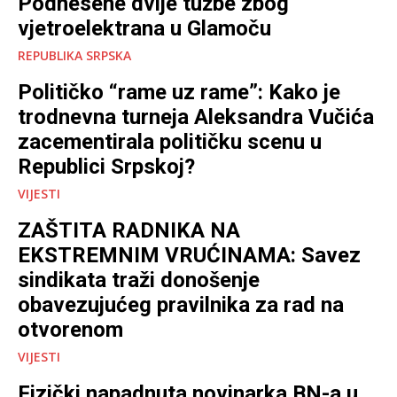
Podnesene dvije tužbe zbog
vjetroelektrana u Glamoču
REPUBLIKA SRPSKA
Političko “rame uz rame”: Kako je
trodnevna turneja Aleksandra Vučića
zacementirala političku scenu u
Republici Srpskoj?
VIJESTI
ZAŠTITA RADNIKA NA
EKSTREMNIM VRUĆINAMA: Savez
sindikata traži donošenje
obavezujućeg pravilnika za rad na
otvorenom
VIJESTI
Fizički napadnuta novinarka BN-a u