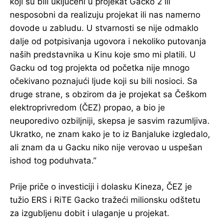
koji su bili uključeni u projekat Gacko 2 ili
nesposobni da realizuju projekat ili nas namerno
dovode u zabludu. U stvarnosti se nije odmaklo
dalje od potpisivanja ugovora i nekoliko putovanja
naših predstavnika u Kinu koje smo mi platili. U
Gacku od tog projekta od početka nije mnogo
očekivano poznajući ljude koji su bili nosioci. Sa
druge strane, s obzirom da je projekat sa Češkom
elektroprivredom (ČEZ) propao, a bio je
neuporedivo ozbiljniji, skepsa je sasvim razumljiva.
Ukratko, ne znam kako je to iz Banjaluke izgledalo,
ali znam da u Gacku niko nije verovao u uspešan
ishod tog poduhvata.”
Prije priče o investiciji i dolasku Kineza, ČEZ je
tužio ERS i RiTE Gacko tražeći milionsku odštetu
za izgubljenu dobit i ulaganje u projekat.