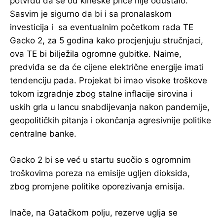
potvrdu da se od kineske priče nije odustalo.
Sasvim je sigurno da bi i sa pronalaskom
investicija i sa eventualnim početkom rada TE
Gacko 2, za 5 godina kako procjenjuju stručnjaci,
ova TE bi bilježila ogromne gubitke. Naime,
predviđa se da će cijene električne energije imati
tendenciju pada. Projekat bi imao visoke troškove
tokom izgradnje zbog stalne inflacije sirovina i
uskih grla u lancu snabdijevanja nakon pandemije,
geopolitičkih pitanja i okončanja agresivnije politike
centralne banke.
Gacko 2 bi se već u startu suočio s ogromnim
troškovima poreza na emisije ugljen dioksida,
zbog promjene politike oporezivanja emisija.
Inače, na Gatačkom polju, rezerve uglja se