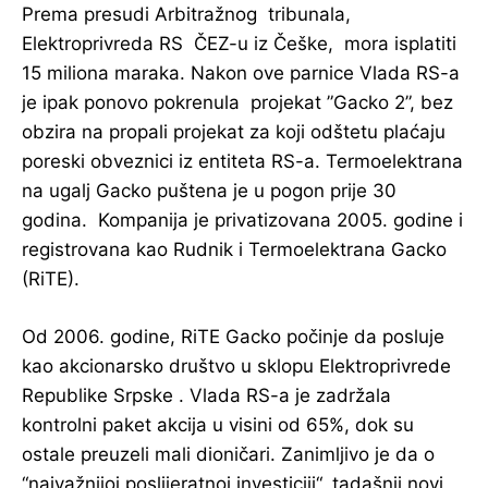
Prema presudi Arbitražnog tribunala,
Elektroprivreda RS ČEZ-u iz Češke, mora isplatiti
15 miliona maraka. Nakon ove parnice Vlada RS-a
je ipak ponovo pokrenula projekat ”Gacko 2”, bez
obzira na propali projekat za koji odštetu plaćaju
poreski obveznici iz entiteta RS-a. Termoelektrana
na ugalj Gacko puštena je u pogon prije 30
godina. Kompanija je privatizovana 2005. godine i
registrovana kao Rudnik i Termoelektrana Gacko
(RiTE).
Od 2006. godine, RiTE Gacko počinje da posluje
kao akcionarsko društvo u sklopu Elektroprivrede
Republike Srpske . Vlada RS-a je zadržala
kontrolni paket akcija u visini od 65%, dok su
ostale preuzeli mali dioničari. Zanimljivo je da o
“najvažnijoj poslijeratnoj investiciji“, tadašnji novi