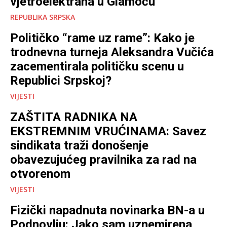
vjetroelektrana u Glamoču
REPUBLIKA SRPSKA
Političko “rame uz rame”: Kako je
trodnevna turneja Aleksandra Vučića
zacementirala političku scenu u
Republici Srpskoj?
VIJESTI
ZAŠTITA RADNIKA NA
EKSTREMNIM VRUĆINAMA: Savez
sindikata traži donošenje
obavezujućeg pravilnika za rad na
otvorenom
VIJESTI
Fizički napadnuta novinarka BN-a u
Podnovlju: Jako sam uznemirena