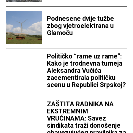
Podnesene dvije tužbe
zbog vjetroelektrana u
Glamoču
Političko “rame uz rame”:
Kako je trodnevna turneja
Aleksandra Vučića
zacementirala političku
scenu u Republici Srpskoj?
ZAŠTITA RADNIKA NA
EKSTREMNIM
VRUĆINAMA: Savez
sindikata traži donošenje
obavezujućeg pravilnika za