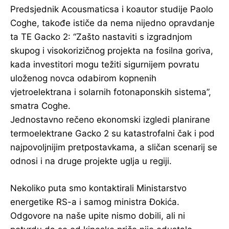
Predsjednik Acousmaticsa i koautor studije Paolo
Coghe, takođe ističe da nema nijedno opravdanje
ta TE Gacko 2: “Zašto nastaviti s izgradnjom
skupog i visokorizičnog projekta na fosilna goriva,
kada investitori mogu težiti sigurnijem povratu
uloženog novca odabirom kopnenih
vjetroelektrana i solarnih fotonaponskih sistema”,
smatra Coghe.
Jednostavno rečeno ekonomski izgledi planirane
termoelektrane Gacko 2 su katastrofalni čak i pod
najpovoljnijim pretpostavkama, a sličan scenarij se
odnosi i na druge projekte uglja u regiji.
Nekoliko puta smo kontaktirali Ministarstvo
energetike RS-a i samog ministra Đokića.
Odgovore na naše upite nismo dobili, ali ni