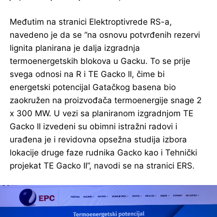
Međutim na stranici Elektroptivrede RS-a,
navedeno je da se “na osnovu potvrđenih rezervi
lignita planirana je dalja izgradnja
termoenergetskih blokova u Gacku. To se prije
svega odnosi na R i TE Gacko II, čime bi
energetski potencijal Gatačkog basena bio
zaokružen na proizvođača termoenergije snage 2
x 300 MW. U vezi sa planiranom izgradnjom TE
Gacko II izvedeni su obimni istražni radovi i
urađena je i revidovna opsežna studija izbora
lokacije druge faze rudnika Gacko kao i Tehnički
projekat TE Gacko II”, navodi se na stranici ERS.