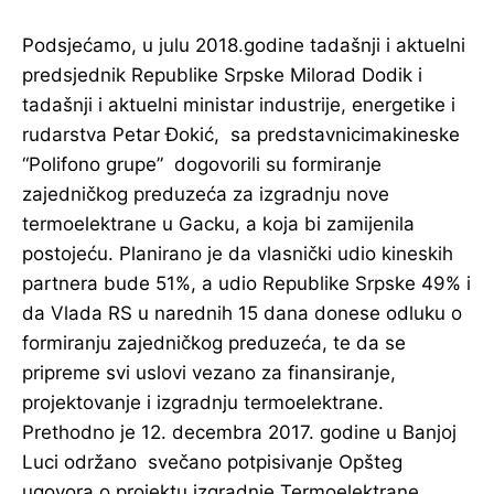
Podsjećamo, u julu 2018.godine tadašnji i aktuelni
predsjednik Republike Srpske Milorad Dodik i
tadašnji i aktuelni ministar industrije, energetike i
rudarstva Petar Đokić, sa predstavnicimakineske
“Polifono grupe” dogovorili su formiranje
zajedničkog preduzeća za izgradnju nove
termoelektrane u Gacku, a koja bi zamijenila
postojeću. Planirano je da vlasnički udio kineskih
partnera bude 51%, a udio Republike Srpske 49% i
da Vlada RS u narednih 15 dana donese odluku o
formiranju zajedničkog preduzeća, te da se
pripreme svi uslovi vezano za finansiranje,
projektovanje i izgradnju termoelektrane.
Prethodno je 12. decembra 2017. godine u Banjoj
Luci održano svečano potpisivanje Opšteg
ugovora o projektu izgradnje Termoelektrane