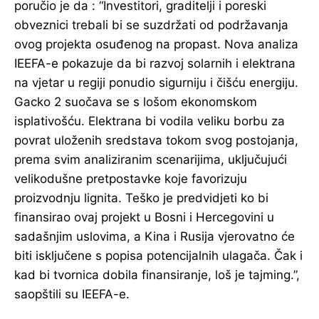
poručio je da : “Investitori, graditelji i poreski
obveznici trebali bi se suzdržati od podržavanja
ovog projekta osuđenog na propast. Nova analiza
IEEFA-e pokazuje da bi razvoj solarnih i elektrana
na vjetar u regiji ponudio sigurniju i čišću energiju.
Gacko 2 suočava se s lošom ekonomskom
isplativošću. Elektrana bi vodila veliku borbu za
povrat uloženih sredstava tokom svog postojanja,
prema svim analiziranim scenarijima, uključujući
velikodušne pretpostavke koje favorizuju
proizvodnju lignita. Teško je predvidjeti ko bi
finansirao ovaj projekt u Bosni i Hercegovini u
sadašnjim uslovima, a Kina i Rusija vjerovatno će
biti isključene s popisa potencijalnih ulagača. Čak i
kad bi tvornica dobila finansiranje, loš je tajming.”,
saopštili su IEEFA-e.