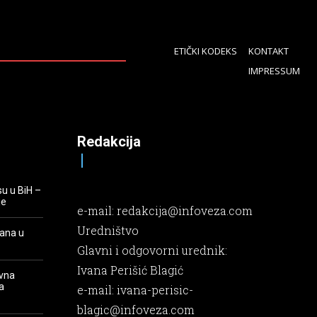
ETIČKI KODEKS
KONTAKT
IMPRESSUM
Redakcija
su u BiH –
je
e-mail:
redakcija@infoveza.com
Uredništvo
rana u
Glavni i odgovorni urednik:
Ivana Perišić Blagić
evna
a
e-mail:
ivana-perisic-
blagic@infoveza.com