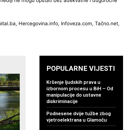
i mediji ne mogu opstati bez adekvatne i dugoročne
apital.ba, Hercegovina.info, Infoveza.com, Tačno.net,
POPULARNE VIJESTI
Kršenje ljudskih prava u
izbornom procesu u BiH – Od
manipulacije do ustavne
diskriminacije
Podnesene dvije tužbe zbog
vjetroelektrana u Glamoču