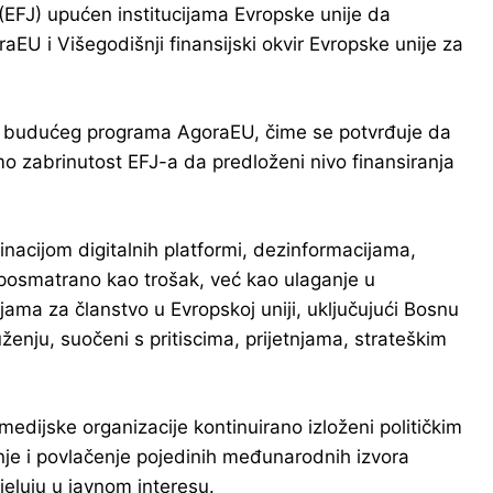
EFJ) upućen institucijama Evropske unije da
aEU i Višegodišnji finansijski okvir Evropske unije za
nt budućeg programa AgoraEU, čime se potvrđuje da
imo zabrinutost EFJ-a da predloženi nivo finansiranja
acijom digitalnih platformi, dezinformacijama,
i posmatrano kao trošak, već kao ulaganje u
ama za članstvo u Evropskoj uniji, uključujući Bosnu
enju, suočeni s pritiscima, prijetnjama, strateškim
edijske organizacije kontinuirano izloženi političkim
nje i povlačenje pojedinih međunarodnih izvora
jeluju u javnom interesu.