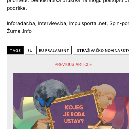
prioritete. Demokratska društva ne mogu postojati b
podrške.
Inforadar.ba, Interview.ba, Impulsportal.net, Spin-por
Žurnal.info
TAGS
EU
EU PRALAMENT
ISTRAŽIVAČKO NOVINARST
PREVIOUS ARTICLE