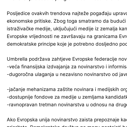
Posljedice ovakvih trendova najteže pogađaju upravo z
ekonomske pritiske. Zbog toga smatramo da budući e
istraživačke medije, uključujući medije iz zemalja kan
Evropske vrijednosti ne završavaju na granicama Evro
demokratske principe koje je potrebno dosljedno pod
Umbrella podržava zahtjeve Evropske federacije nov
-veća finansijska izdvajanja za novinarstvo i informis
-dugoročna ulaganja u nezavisno novinarstvo od jav
-jačanje mehanizama zaštite novinara i medijskih org
-dostupnije fondove za medije u zemljama kandidatk
-ravnopravan tretman novinarstva u odnosu na dru
Ako Evropska unija novinarstvo zaista prepoznaje ka