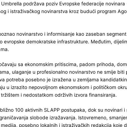
Umbrella podržava poziv Evropske federacije novinara (
nog i istraživačkog novinarstva kroz budući program Agor
repoznao novinarstvo i informisanje kao zaseban segme
 dio evropske demokratske infrastrukture. Međutim, dijel
ama.
očavaju sa ekonomskim pritiscima, padom prihoda, domin
njama, ulaganje u profesionalno novinarstvo ne smije bit
Ova potreba posebno je izražena u zemljama kandidatkinj
ju u izrazito nepovoljnom ekonomskom i političkom okruž
ržištem i nedostatkom održivih izvora finansiranja.
ližno 100 aktivnih SLAPP postupaka, dok su novinari i m
ograničavanja slobode izražavanja. Istovremeno, smanje
medija, posebno lokalnih i istraživačkih redakcija koje d