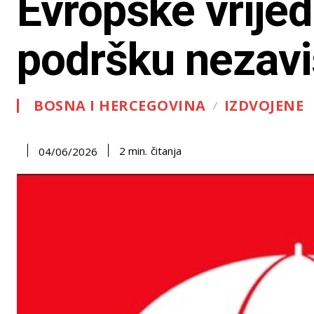
Evropske vrijed
podršku nezav
BOSNA I HERCEGOVINA
IZDVOJENE
čitanja
2
min.
04/06/2026