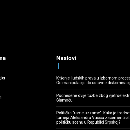
ma
Naslovi
deks
Kršenje ljudskih prava u izbornom proce
Od manipulacije do ustavne diskriminaci
Podnesene dvije tužbe zbog vjetroelekt
m
Glamoču
Političko “rame uz rame”: Kako je trodn
turneja Aleksandra Vučića zacementiral
političku scenu u Republici Srpskoj?