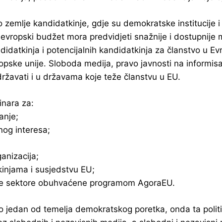
emlje kandidatkinje, gdje su demokratske institucije i m
vropski budžet mora predvidjeti snažnije i dostupnije 
didatkinja i potencijalnih kandidatkinja za članstvo u Evr
pske unije. Sloboda medija, pravo javnosti na informisan
ržavati i u državama koje teže članstvu u EU.
inara za:
anje;
nog interesa;
anizacija;
injama i susjedstvu EU;
ge sektore obuhvaćene programom AgoraEU.
o jedan od temelja demokratskog poretka, onda ta polit