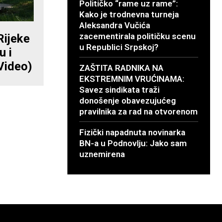
Političko “rame uz rame”:
Kako je trodnevna turneja
Aleksandra Vučića
zacementirala političku scenu
Rijeke
u Republici Srpskoj?
u i
Video)
ZAŠTITA RADNIKA NA
EKSTREMNIM VRUĆINAMA:
Savez sindikata traži
donošenje obavezujućeg
pravilnika za rad na otvorenom
Fizički napadnuta novinarka
BN-a u Podnovlju: Jako sam
uznemirena