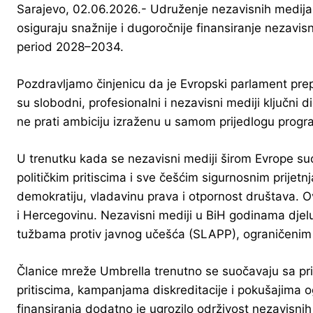
Sarajevo, 02.06.2026.- Udruženje nezavisnih medija 
osiguraju snažnije i dugoročnije finansiranje nezavis
period 2028–2034.
Pozdravljamo činjenicu da je Evropski parlament p
su slobodni, profesionalni i nezavisni mediji ključni
ne prati ambiciju izraženu u samom prijedlogu progr
U trenutku kada se nezavisni mediji širom Evrope su
političkim pritiscima i sve češćim sigurnosnim prijet
demokratiju, vladavinu prava i otpornost društava. 
i Hercegovinu. Nezavisni mediji u BiH godinama djelu
tužbama protiv javnog učešća (SLAPP), ograničenim t
Članice mreže Umbrella trenutno se suočavaju sa prib
pritiscima, kampanjama diskreditacije i pokušajima 
finansiranja dodatno je ugrozilo održivost nezavisnih 