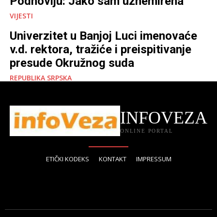
Podnovlju: Jako sam uznemirena
VIJESTI
Univerzitet u Banjoj Luci imenovaće
v.d. rektora, tražiće i preispitivanje
presude Okružnog suda
REPUBLIKA SRPSKA
INFOVEZA
ONLINE PORTAL
ETIČKI KODEKS
KONTAKT
IMPRESSUM