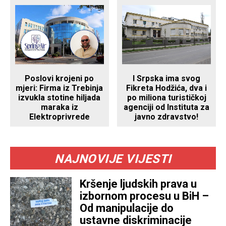
Poslovi krojeni po
I Srpska ima svog
mjeri: Firma iz Trebinja
Fikreta Hodžića, dva i
izvukla stotine hiljada
po miliona turističkoj
maraka iz
agenciji od Instituta za
Elektroprivrede
javno zdravstvo!
NAJNOVIJE VIJESTI
Kršenje ljudskih prava u
izbornom procesu u BiH –
Od manipulacije do
ustavne diskriminacije