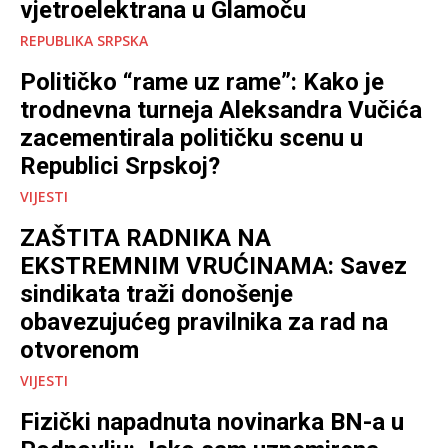
vjetroelektrana u Glamoču
REPUBLIKA SRPSKA
Političko “rame uz rame”: Kako je
trodnevna turneja Aleksandra Vučića
zacementirala političku scenu u
Republici Srpskoj?
VIJESTI
ZAŠTITA RADNIKA NA
EKSTREMNIM VRUĆINAMA: Savez
sindikata traži donošenje
obavezujućeg pravilnika za rad na
otvorenom
VIJESTI
Fizički napadnuta novinarka BN-a u