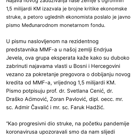
Najava novog zaduživanja naše zemlje s ogromnih
1,5 milijardi KM izazvala je brojne kritike ekonomske
struke, a petoro uglednih ekonomista poslalo je javno
pismo Međunarodnom monetarnom fondu.
U pismu naslovljenom na rezidentnog
predstavnika MMF-a u našoj zemlji Endrjua
Jevela, ova grupa eksperata kaže kako su duboko
zabrinuti najavama vlasti u Bosni i Hercegovini
vezano za pokretanje pregovora o dobijanju novog
kredita od MMF-a, vrijednog 1,5 milijardi KM.
Pismo potpisuju prof. dr. Svetlana Cenić, dr.
Draško Aćimović, Zoran Pavlović, dipl. oecc. mr.
sc. Admir Čavalić i mr. sc. Faruk Hadžić.
“Kao progresivni dio struke, na početku pandemije
koronavirusa upozoravali smo da nam slijedi