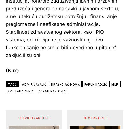
institucija, kontrole zaduživanja javnih i državnih
preduzeća i generalno nabavki u javnom sektoru,
a ne u tekuću budžetsku potrošnju i finansiranje
preglomazne i neefikasne administracije.
Stabilnost zdravstvenog sektora, kao i PIO
sistema, od krucijalne je važnosti i njihovo
funkcionisanje ne smije biti dovedeno u pitanje”,
zaključili su oni.
(Klix)
TAGS
ADMIR ČAVALIĆ
DRAŠKO AĆIMOVIĆ
FARUK HADŽIĆ
MMF
SVETLANA CENIĆ
ZORAN PAVLOVIĆ
POPULARNE VIJESTI
PREVIOUS ARTICLE
NEXT ARTICLE