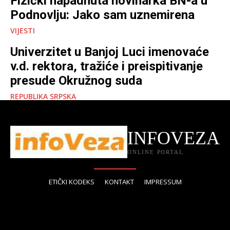
Fizički napadnuta novinarka BN-a u
Podnovlju: Jako sam uznemirena
VIJESTI
Univerzitet u Banjoj Luci imenovaće
v.d. rektora, tražiće i preispitivanje
presude Okružnog suda
REPUBLIKA SRPSKA
INFOVEZA
ONLINE PORTAL
ETIČKI KODEKS
KONTAKT
IMPRESSUM