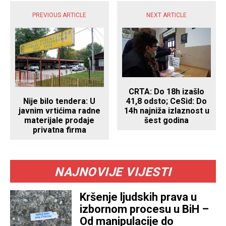
PREVIOUS ARTICLE
NEXT ARTICLE
CRTA: Do 18h izašlo
Nije bilo tendera: U
41,8 odsto; CeSid: Do
javnim vrtićima radne
14h najniža izlaznost u
materijale prodaje
šest godina
privatna firma
NAJNOVIJE VIJESTI
Kršenje ljudskih prava u
izbornom procesu u BiH –
Od manipulacije do