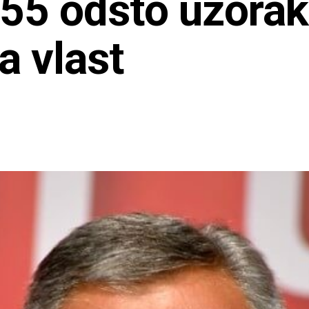
55 odsto uzoraka
a vlast