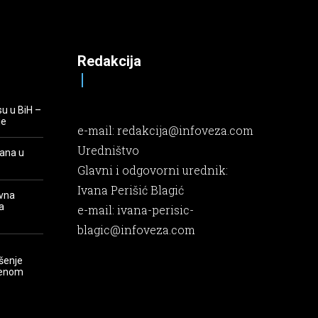
Redakcija
su u BiH –
je
e-mail:
redakcija@infoveza.com
Uredništvo
rana u
Glavni i odgovorni urednik:
Ivana Perišić Blagić
evna
a
e-mail:
ivana-perisic-
blagic@infoveza.com
šenje
renom