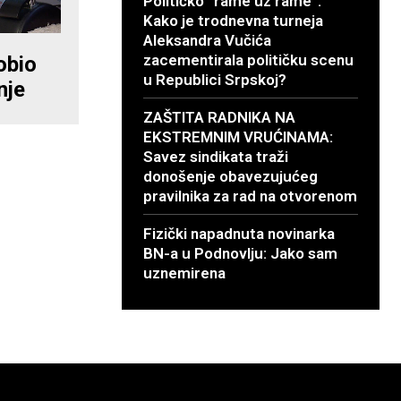
Političko “rame uz rame”:
Kako je trodnevna turneja
Aleksandra Vučića
zacementirala političku scenu
obio
u Republici Srpskoj?
nje
ZAŠTITA RADNIKA NA
EKSTREMNIM VRUĆINAMA:
Savez sindikata traži
donošenje obavezujućeg
pravilnika za rad na otvorenom
Fizički napadnuta novinarka
BN-a u Podnovlju: Jako sam
uznemirena