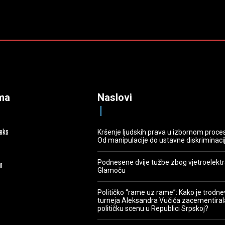
ma
Naslovi
deks
Kršenje ljudskih prava u izbornom proce
Od manipulacije do ustavne diskriminaci
Podnesene dvije tužbe zbog vjetroelekt
m
Glamoču
Političko “rame uz rame”: Kako je trodn
turneja Aleksandra Vučića zacementiral
političku scenu u Republici Srpskoj?