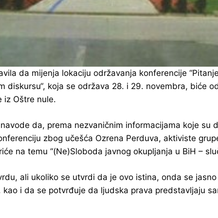
avila da mijenja lokaciju održavanja konferencije “Pita
 diskursu“, koja se održava 28. i 29. novembra, biće o
 iz Oštre nule.
navode da, prema nezvaničnim informacijama koje su dobil
konferenciju zbog učešća Ozrena Perduva, aktiviste gru
oriće na temu “(Ne)Sloboda javnog okupljanja u BiH – slu
rdu, ali ukoliko se utvrdi da je ovo istina, onda se jasn
kao i da se potvrđuje da ljudska prava predstavljaju sa