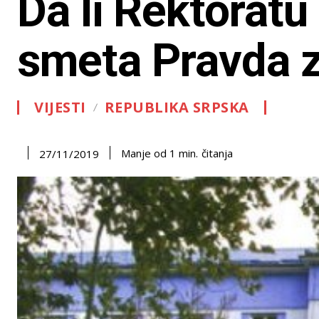
Da li Rektoratu
smeta Pravda z
VIJESTI
REPUBLIKA SRPSKA
čitanja
Manje od 1
min.
27/11/2019