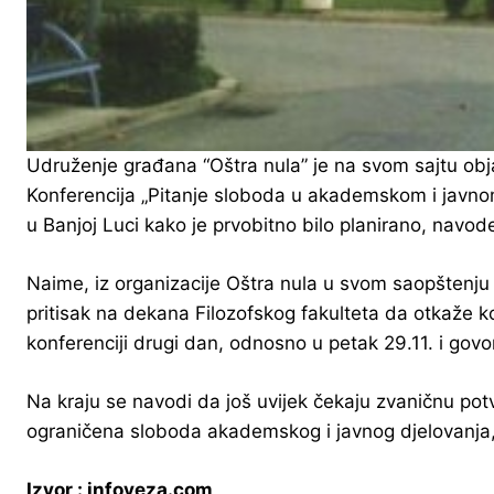
Udruženje građana “Oštra nula” je na svom sajtu obj
Konferencija „Pitanje sloboda u akademskom i javnom
u Banjoj Luci kako je prvobitno bilo planirano, navode
Naime, iz organizacije Oštra nula u svom saopštenju 
pritisak na dekana Filozofskog fakulteta da otkaže 
konferenciji drugi dan, odnosno u petak 29.11. i gov
Na kraju se navodi da još uvijek čekaju zvaničnu potv
ograničena sloboda akademskog i javnog djelovanja, 
Izvor : infoveza.com