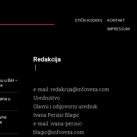
ETIČKI KODEKS
KONTAKT
IMPRESSUM
Redakcija
su u BiH –
je
e-mail:
redakcija@infoveza.com
Uredništvo
rana u
Glavni i odgovorni urednik:
Ivana Perišić Blagić
evna
a
e-mail:
ivana-perisic-
blagic@infoveza.com