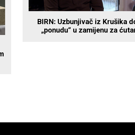
BIRN: Uzbunjivač iz Krušika d
„ponudu“ u zamijenu za ćuta
om