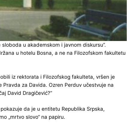
nje sloboda u akademskom i javnom diskursu”.
držana u hotelu Bosna, a ne na Filozofskom fakultetu
i iz rektorata i Filozofskog fakulteta, vršen je
pe Pravda za Davida. Ozren Perduv učestvuje na
čaj David Dragičević?”
o pokazuje da je u entitetu Republika Srpska,
mo „mrtvo slovo“ na papiru.