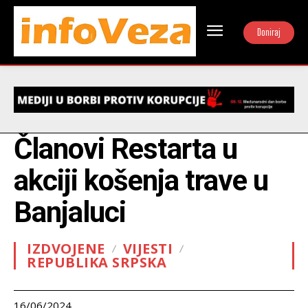
Doniraj
Članovi Restarta u
akciji košenja trave u
Banjaluci
IZDVOJENE
VIJESTI
REPUBLIKA SRPSKA
16/06/2024