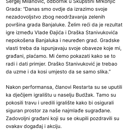
Sergej Milanović, odbornik u Skupštini Mrkonjić
Grada: “Danas smo ovdje da izrazimo svoje
nezadovoljstvo zbog neodržavanja zelenih
površina grada Banjaluke. Želim reći da je rezultat
igre između Vlade Đajića i Draška Stanivukovića
nepokošena Banjaluka i neuređen grad. Gradske
vlasti treba da ispunjavaju svoje obaveze koje mi,
građani, plaćamo. Mi ćemo pokazati kako se to
radi i dati primjer. Draško Stanivuković je trebao
da uzme i da kosi umjesto da se samo slika.”
Nakon performansa, članovi Restarta su se uputili
ka dječijem igralištu u naselju Budžak. Tamo su
pokosili travu i uredili igralište kako bi osigurali
siguran prostor za naše najmlađe sugrađane.
Zadovoljni građani koji su se okupili pozdravili su
ovakav događaj i akciju.