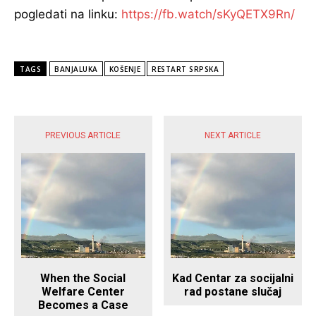
pogledati na linku:
https://fb.watch/sKyQETX9Rn/
TAGS
BANJALUKA
KOŠENJE
RESTART SRPSKA
POPULARNE VIJESTI
PREVIOUS ARTICLE
NEXT ARTICLE
When the Social
Kad Centar za socijalni
Welfare Center
rad postane slučaj
Becomes a Case