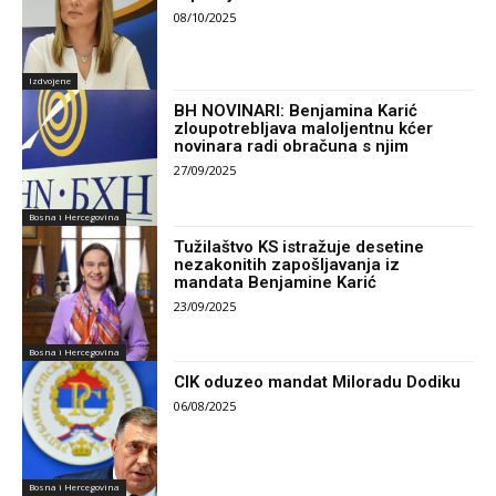
08/10/2025
Izdvojene
BH NOVINARI: Benjamina Karić
zloupotrebljava maloljentnu kćer
novinara radi obračuna s njim
27/09/2025
Bosna i Hercegovina
Tužilaštvo KS istražuje desetine
nezakonitih zapošljavanja iz
mandata Benjamine Karić
23/09/2025
Bosna i Hercegovina
CIK oduzeo mandat Miloradu Dodiku
06/08/2025
Bosna i Hercegovina