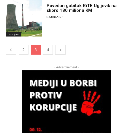
Povećan gubitak RiTE Ugljevik na
skoro 180 miliona KM
03/08/2025
Izdvojene
2
3
4
- Advertisement -