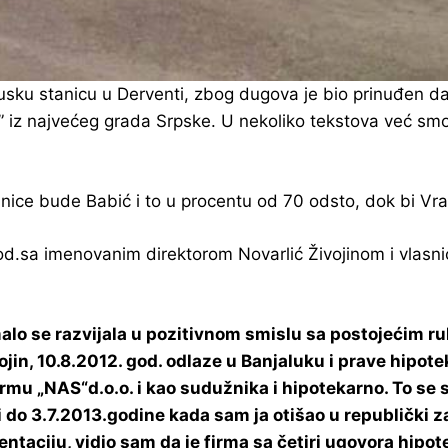
obusku stanicu u Derventi, zbog dugova je bio prinuđen d
” iz najvećeg grada Srpske. U nekoliko tekstova već smo
anice bude Babić i to u procentu od 70 odsto, dok bi Vr
od.sa imenovanim direktorom Novarlić Živojinom i vlasni
omalo se razvijala u pozitivnom smislu sa postojećim r
ojin, 10.8.2012. god. odlaze u Banjaluku i prave hipot
rmu „NAS“d.o.o. i kao sudužnika i hipotekarno. To se 
i do 3.7.2013.godine kada sam ja otišao u republički
ntaciju, vidio sam da je firma sa četiri ugovora hip