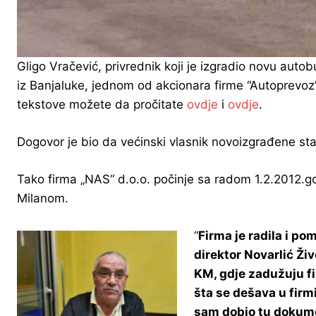
Gligo Vračević, privrednik koji je izgradio novu aut
iz Banjaluke, jednom od akcionara firme “Autoprevoz
tekstove možete da pročitate
ovdje
i
ovdje
.
Dogovor je bio da većinski vlasnik novoizgrađene st
Tako firma „NAS“ d.o.o. počinje sa radom 1.2.2012.g
Milanom.
“
Firma je radila i p
direktor Novarlić Živ
KM, gdje zadužuju fi
šta se dešava u firm
sam dobio tu dokume