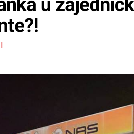
banka u zajedni
nte?!