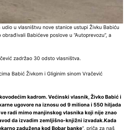
a udio u vlasništvu nove stanice ustupi Živku Babiću
 obrađivali Babićeve poslove u “Autoprevozu”, a
ačević zadržao 30 odsto vlasništva.
cima Babić Živkom i Gliginim sinom Vračević
ukovodećim kadrom. Većinski vlasnik, Živko Babić i
ekarne ugovore na iznosu od 9 miliona i 550 hiljada
sve radi mimo manjinskog vlasnika koji nije znao
 zavod da izvadim zemljišno-knjižni izvadak.Kada
otekarno zadužena kod Bobar banke
“, priča za naš