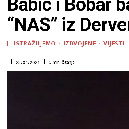
Babić i Bobar 
“NAS” iz Derve
ISTRAŽUJEMO
IZDVOJENE
VIJESTI
čitanja
5
min.
23/04/2021