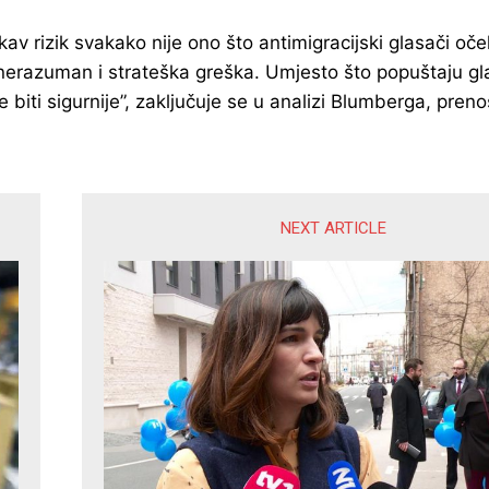
av rizik svakako nije ono što antimigracijski glasači oč
razuman i strateška greška. Umjesto što popuštaju glasač
biti sigurnije”, zaključuje se u analizi Blumberga, preno
NEXT ARTICLE