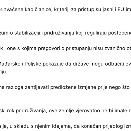
ihvaćene kao članice, kriteriji za pristup su jasni i EU i
o stabilizaciji i pridruživanju koji reguliraju postepe
 i one s kojima pregovori o pristupanju nisu zvanično o
er Mađarske i Poljske pokazuje da države mogu odbaciti 
nju.
ema razloga zahtijevati predložene izmjene prije nego š
rok pridruživanja, ove zemlje vjerovatno ne bi imale niš
ja, u skladu s njenim idejama, da konačan prijedlog iz