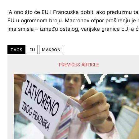
“A ono što će EU i Francuska dobiti ako preduzmu tak
EU u ogromnom broju. Macronov otpor proširenju je ne
ima smisla – između ostalog, vanjske granice EU-a će 
TAGS
EU
MAKRON
PREVIOUS ARTICLE