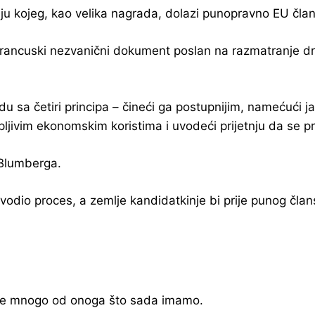
kraju kojeg, kao velika nagrada, dolazi punopravno EU čl
 francuski nezvanični dokument poslan na razmatranje d
sa četiri principa – čineći ga postupnijim, namećući jas
pljivim ekonomskim koristima i uvodeći prijetnju da se 
 Blumberga.
odio proces, a zemlje kandidatkinje bi prije punog čla
kuje mnogo od onoga što sada imamo.