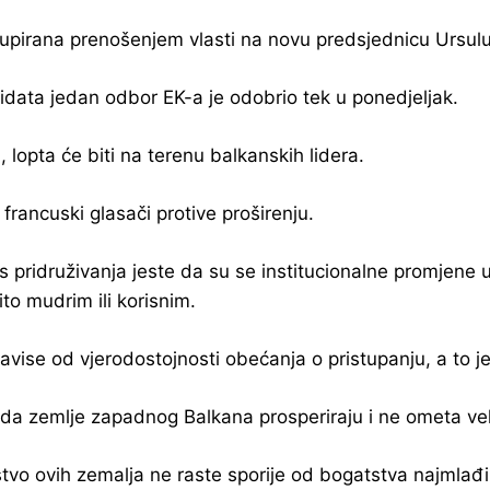
okupirana prenošenjem vlasti na novu predsjednicu Ursul
didata jedan odbor EK-a je odobrio tek u ponedjeljak.
 lopta će biti na terenu balkanskih lidera.
 francuski glasači protive proširenju.
 pridruživanja jeste da su se institucionalne promjene 
to mudrim ili korisnim.
vise od vjerodostojnosti obećanja o pristupanju, a to 
 da zemlje zapadnog Balkana prosperiraju i ne ometa vel
vo ovih zemalja ne raste sporije od bogatstva najmlađi