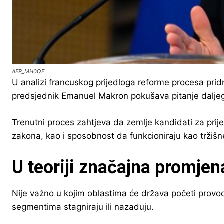
AFP_MH0QF
U analizi francuskog prijedloga reforme procesa prid
predsjednik Emanuel Makron pokušava pitanje daljeg p
Trenutni proces zahtjeva da zemlje kandidati za prije
zakona, kao i sposobnost da funkcioniraju kao tržiš
U teoriji značajna promjen
Nije važno u kojim oblastima će država početi provo
segmentima stagniraju ili nazaduju.