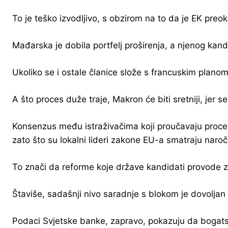
To je teško izvodljivo, s obzirom na to da je EK pre
Mađarska je dobila portfelj proširenja, a njenog kan
Ukoliko se i ostale članice slože s francuskim planom,
A što proces duže traje, Makron će biti sretniji, jer se
Konsenzus među istraživačima koji proučavaju proces
zato što su lokalni lideri zakone EU-a smatraju naroči
To znači da reforme koje države kandidati provode za
Štaviše, sadašnji nivo saradnje s blokom je dovoljan
Podaci Svjetske banke, zapravo, pokazuju da bogatst