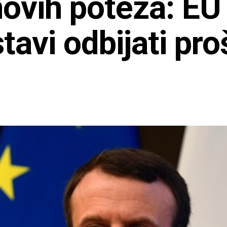
vih poteza: EU r
avi odbijati pro