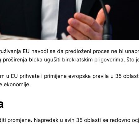
ruživanja EU navodi se da predloženi proces ne bi unapr
roširenja bloka ugušiti birokratskim prigovorima, što j
m u EU prihvate i primijene evropska pravila u 35 oblasti
ne ekonomije.
a
diti promjene. Napredak u svih 35 oblasti se redovno oc