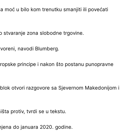
ma moć u bilo kom trenutku smanjiti ili povećati
no stvaranje zona slobodne trgovine.
tvoreni, navodi Blumberg.
evropske principe i nakon što postanu punopravne
to blok otvori razgovore sa Sjevernom Makedonijom i
ta protiv, tvrdi se u tekstu.
mjena do januara 2020. godine.