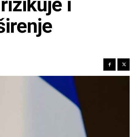
izikuje i
širenje