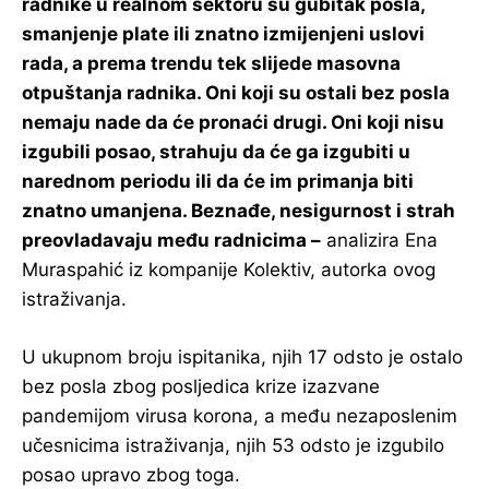
radnike u realnom sektoru su gubitak posla,
smanjenje plate ili znatno izmijenjeni uslovi
rada, a prema trendu tek slijede masovna
otpuštanja radnika. Oni koji su ostali bez posla
nemaju nade da će pronaći drugi. Oni koji nisu
izgubili posao, strahuju da će ga izgubiti u
narednom periodu ili da će im primanja biti
znatno umanjena. Beznađe, nesigurnost i strah
preovladavaju među radnicima –
analizira Ena
Muraspahić iz kompanije Kolektiv, autorka ovog
istraživanja.
U ukupnom broju ispitanika, njih 17 odsto je ostalo
bez posla zbog posljedica krize izazvane
pandemijom virusa korona, a među nezaposlenim
učesnicima istraživanja, njih 53 odsto je izgubilo
posao upravo zbog toga.