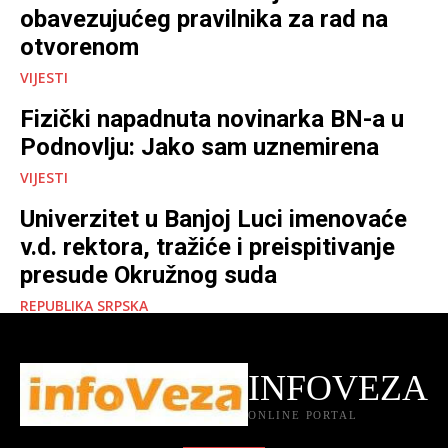
obavezujućeg pravilnika za rad na
otvorenom
VIJESTI
Fizički napadnuta novinarka BN-a u
Podnovlju: Jako sam uznemirena
VIJESTI
Univerzitet u Banjoj Luci imenovaće
v.d. rektora, tražiće i preispitivanje
presude Okružnog suda
REPUBLIKA SRPSKA
INFOVEZA
ONLINE PORTAL