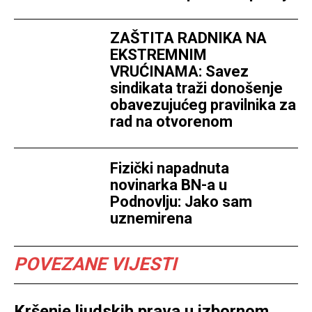
ZAŠTITA RADNIKA NA
EKSTREMNIM
VRUĆINAMA: Savez
sindikata traži donošenje
obavezujućeg pravilnika za
rad na otvorenom
Fizički napadnuta
novinarka BN-a u
Podnovlju: Jako sam
uznemirena
POVEZANE VIJESTI
Kršenje ljudskih prava u izbornom