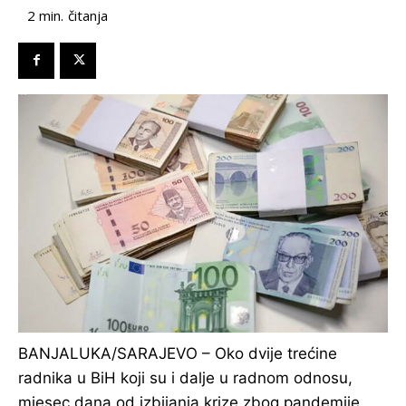
čitanja
2
min.
BANJALUKA/SARAJEVO – Oko dvije trećine
radnika u BiH koji su i dalje u radnom odnosu,
mjesec dana od izbijanja krize zbog pandemije