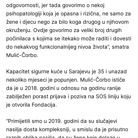
odgovornosti, jer tada govorimo o nekoj
psihopatologiji koja je opasna i rizična, ne samo za
žene i djecu nego za bilo koga drugog u njihovom
okruženju. Ovdje govorimo za veliki broj drugih
počinilaca s kojima se itekako može raditi i dovesti
do nekakvog funkcionalnijeg nivoa života”, smatra
Mulić-Čorbo.
Kapacitet sigurne kuće u Sarajevu je 35 i unazad
nekoliko mjeseci je popunjen. Mulić-Čorbo ističe
da je u 2018. godini u odnosu na godinu ranije
zabilježen porast prijava i poziva na SOS liniju koju
je otvorila Fondacija.
“Primijetili smo u 2019. godini da su slučajevi
nasilja dosta kompleksniji, u smislu da je prisutno
raznih oblika nasilja, da su žene koje dolaze u