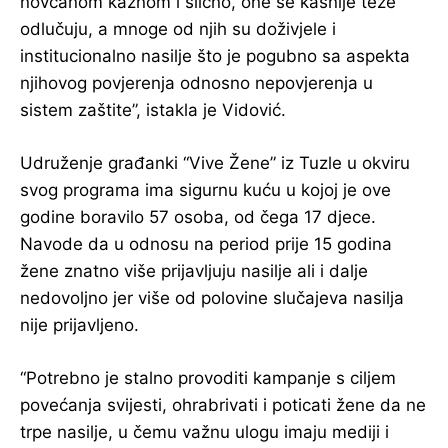
novčanom kaznom i slično, one se kasnije teže
odlučuju, a mnoge od njih su doživjele i
institucionalno nasilje što je pogubno sa aspekta
njihovog povjerenja odnosno nepovjerenja u
sistem zaštite”, istakla je Vidović.
Udruženje građanki “Vive Žene” iz Tuzle u okviru
svog programa ima sigurnu kuću u kojoj je ove
godine boravilo 57 osoba, od čega 17 djece.
Navode da u odnosu na period prije 15 godina
žene znatno više prijavljuju nasilje ali i dalje
nedovoljno jer više od polovine slučajeva nasilja
nije prijavljeno.
“Potrebno je stalno provoditi kampanje s ciljem
povećanja svijesti, ohrabrivati i poticati žene da ne
trpe nasilje, u čemu važnu ulogu imaju mediji i