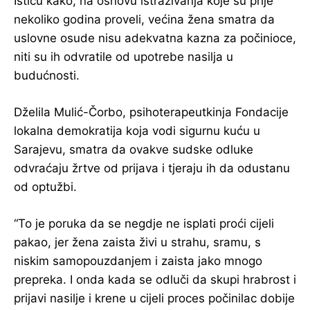
Ističu kako, na osnovu istraživanja koje su prije
nekoliko godina proveli, većina žena smatra da
uslovne osude nisu adekvatna kazna za počinioce,
niti su ih odvratile od upotrebe nasilja u
budućnosti.
Dželila Mulić-Čorbo, psihoterapeutkinja Fondacije
lokalna demokratija koja vodi sigurnu kuću u
Sarajevu, smatra da ovakve sudske odluke
odvraćaju žrtve od prijava i tjeraju ih da odustanu
od optužbi.
“To je poruka da se negdje ne isplati proći cijeli
pakao, jer žena zaista živi u strahu, sramu, s
niskim samopouzdanjem i zaista jako mnogo
prepreka. I onda kada se odluči da skupi hrabrost i
prijavi nasilje i krene u cijeli proces počinilac dobije