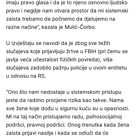
imaju pravo glasa i da je to njeno osnovno ljudsko
pravo i negdje nam otvara prostor da mi sistemski
zaista trebamo da počnemo da djelujemo na
razne načine”, kazala je Mulić-Čorbo.
U izvještaju se navodi da je zbog sve težih
slučajeva koje prijavljuju žrtve u FBiH (pri čemu se
javlja veća učestalost fizičkih povreda), više
slučajeva zadobilo pažnju policije u ovom entitetu
u odnosu na RS.
“Ono što nam nedostaje u sistemskom pristupu
jeste da radimo procjene rizika kao takve. Nama
sve žene koje dođu u sigurnu kuću su u opasnosti.
Mi na taj način pristupamo radu, psihosocijalnoj
podršci, pravnoj podršci. Onog trenutka kada žena
zaista prijavi nasilje i kada se odluči da će