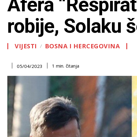
Afera “Respirat
robije, Solaku 
VIJESTI
BOSNA I HERCEGOVINA
čitanja
1
min.
05/04/2023