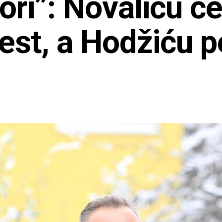
ori”: Novaliću če
šest, a Hodžiću p