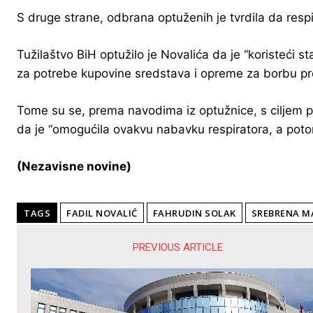
S druge strane, odbrana optuženih je tvrdila da respir
Tužilaštvo BiH optužilo je Novalića da je “koristeći 
za potrebe kupovine sredstava i opreme za borbu pro
Tome su se, prema navodima iz optužnice, s ciljem pri
da je “omogućila ovakvu nabavku respiratora, a potom
(Nezavisne novine)
TAGS
FADIL NOVALIĆ
FAHRUDIN SOLAK
SREBRENA M
PREVIOUS ARTICLE