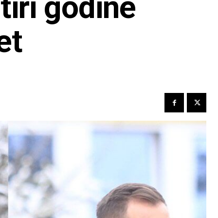
tiri godine
et