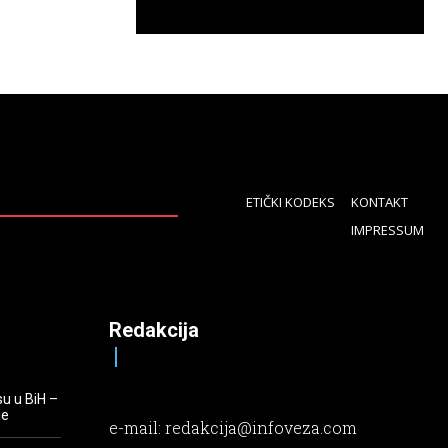
ETIČKI KODEKS
KONTAKT
IMPRESSUM
Redakcija
su u BiH –
je
e-mail:
redakcija@infoveza.com