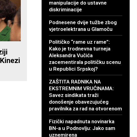
manipulacije do ustavne
diskriminacije
Podnesene dvije tužbe zbog
vjetroelektrana u Glamoču
Političko “rame uz rame”:
Kako je trodnevna turneja
iji
Aleksandra Vučića
Kinezi
zacementirala političku scenu
u Republici Srpskoj?
ZAŠTITA RADNIKA NA
EKSTREMNIM VRUĆINAMA:
Savez sindikata traži
donošenje obavezujućeg
pravilnika za rad na otvorenom
Fizički napadnuta novinarka
BN-a u Podnovlju: Jako sam
uznemirena