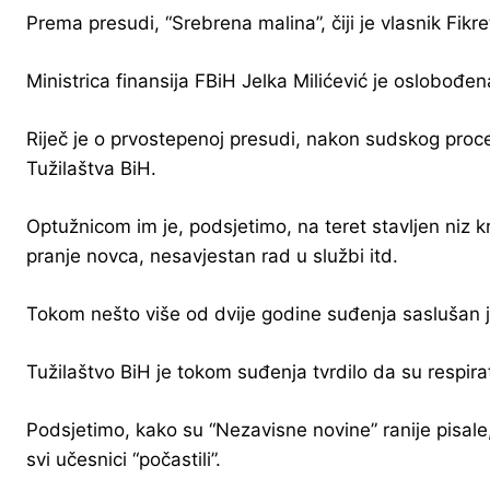
Prema presudi, “Srebrena malina”, čiji je vlasnik Fi
Ministrica finansija FBiH Jelka Milićević je oslobođe
Riječ je o prvostepenoj presudi, nakon sudskog proces
Tužilaštva BiH.
Optužnicom im je, podsjetimo, na teret stavljen niz kr
pranje novca, nesavjestan rad u službi itd.
Tokom nešto više od dvije godine suđenja saslušan j
Tužilaštvo BiH je tokom suđenja tvrdilo da su respir
Podsjetimo, kako su “Nezavisne novine” ranije pisale, 
svi učesnici “počastili”.