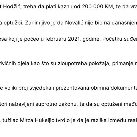
kret Hodžić, treba da plati kaznu od 200.000 KM, te da 
na optužbi. Zanimljivo je da Novalić nije bio na današnje
a koji je počeo u februaru 2021. godine. Početku suđenja
ivičnih djela kao što su zloupotreba položaja, primanje n
e veliki broj svjedoka i prezentovana obimna dokumenta
atori nabavljeni suprotno zakonu, te da su optuženi međ
tužilac Mirza Hukeljić tvrdio je da je razlika između rea