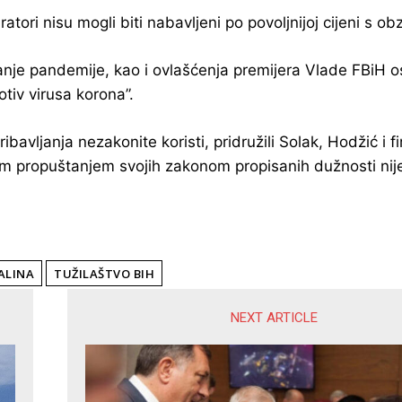
atori nisu mogli biti nabavljeni po povoljnijoj cijeni s 
stanje pandemije, kao i ovlašćenja premijera Vlade FBiH 
tiv virusa korona”.
bavljanja nezakonite koristi, pridružili Solak, Hodžić i 
 propuštanjem svojih zakonom propisanih dužnosti nije s
ALINA
TUŽILAŠTVO BIH
NEXT ARTICLE