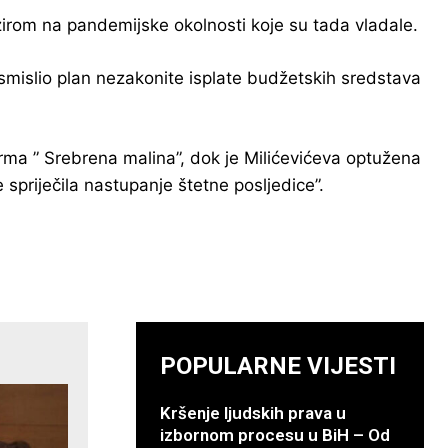
obzirom na pandemijske okolnosti koje su tada vladale.
osmislio plan nezakonite isplate budžetskih sredstava
firma ” Srebrena malina”, dok je Milićevićeva optužena
priječila nastupanje štetne posljedice”.
POPULARNE VIJESTI
Kršenje ljudskih prava u
izbornom procesu u BiH – Od