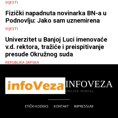
VIJESTI
Fizički napadnuta novinarka BN-a u
Podnovlju: Jako sam uznemirena
VIJESTI
Univerzitet u Banjoj Luci imenovaće
v.d. rektora, tražiće i preispitivanje
presude Okružnog suda
REPUBLIKA SRPSKA
INFOVEZA
ONLINE PORTAL
ETIČKI KODEKS
KONTAKT
IMPRESSUM