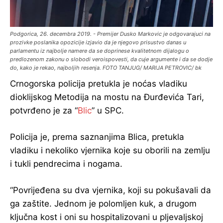
Podgorica, 26. decembra 2019. - Premijer Dusko Markovic je odgovarajuci na
prozivke poslanika opozicije izjavio da je njegovo prisustvo danas u
parlamentu iz najbolje namere da se doprinese kvalitetnom dijalogu o
predlozenom zakonu o slobodi veroispovesti, da cuje argumente i da se dodje
do, kako je rekao, najboljih resenja. FOTO TANJUG/ MARIJA PETROVIC/ bk
Crnogorska policija pretukla je noćas vladiku
dioklijskog Metodija na mostu na Đurđevića Tari,
potvrđeno je za “
Blic
” u SPC.
Policija je, prema saznanjima Blica, pretukla
vladiku i nekoliko vjernika koje su oborili na zemlju
i tukli pendrecima i nogama.
“Povrijeđena su dva vjernika, koji su pokušavali da
ga zaštite. Jednom je polomljen kuk, a drugom
ključna kost i oni su hospitalizovani u pljevaljskoj