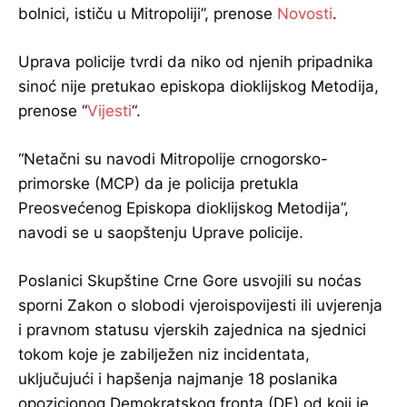
bolnici, ističu u Mitropoliji”, prenose
Novosti
.
Uprava policije tvrdi da niko od njenih pripadnika
sinoć nije pretukao episkopa dioklijskog Metodija,
prenose “
Vijesti
“.
“Netačni su navodi Mitropolije crnogorsko-
primorske (MCP) da je policija pretukla
Preosvećenog Episkopa dioklijskog Metodija”,
navodi se u saopštenju Uprave policije.
Poslanici Skupštine Crne Gore usvojili su noćas
sporni Zakon o slobodi vjeroispovijesti ili uvjerenja
i pravnom statusu vjerskih zajednica na sjednici
tokom koje je zabilježen niz incidentata,
uključujući i hapšenja najmanje 18 poslanika
opozicionog Demokratskog fronta (DF) od koji je